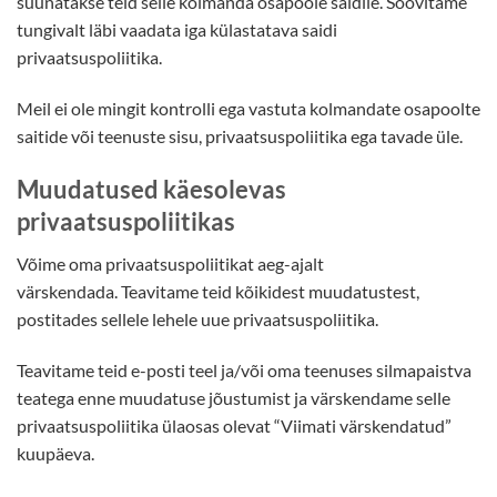
suunatakse teid selle kolmanda osapoole saidile. Soovitame
tungivalt läbi vaadata iga külastatava saidi
privaatsuspoliitika.
Meil ei ole mingit kontrolli ega vastuta kolmandate osapoolte
saitide või teenuste sisu, privaatsuspoliitika ega tavade üle.
Muudatused käesolevas
privaatsuspoliitikas
Võime oma privaatsuspoliitikat aeg-ajalt
värskendada. Teavitame teid kõikidest muudatustest,
postitades sellele lehele uue privaatsuspoliitika.
Teavitame teid e-posti teel ja/või oma teenuses silmapaistva
teatega enne muudatuse jõustumist ja värskendame selle
privaatsuspoliitika ülaosas olevat “Viimati värskendatud”
kuupäeva.