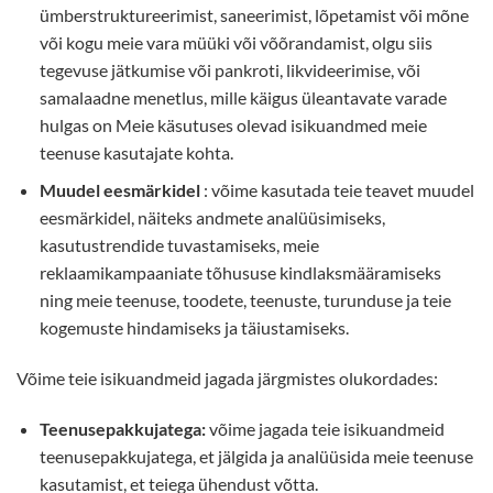
ümberstruktureerimist, saneerimist, lõpetamist või mõne
või kogu meie vara müüki või võõrandamist, olgu siis
tegevuse jätkumise või pankroti, likvideerimise, või
samalaadne menetlus, mille käigus üleantavate varade
hulgas on Meie käsutuses olevad isikuandmed meie
teenuse kasutajate kohta.
Muudel eesmärkidel
: võime kasutada teie teavet muudel
eesmärkidel, näiteks andmete analüüsimiseks,
kasutustrendide tuvastamiseks, meie
reklaamikampaaniate tõhususe kindlaksmääramiseks
ning meie teenuse, toodete, teenuste, turunduse ja teie
kogemuste hindamiseks ja täiustamiseks.
Võime teie isikuandmeid jagada järgmistes olukordades:
Teenusepakkujatega:
võime jagada teie isikuandmeid
teenusepakkujatega, et jälgida ja analüüsida meie teenuse
kasutamist, et teiega ühendust võtta.