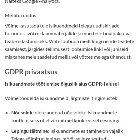
Näiteks Google Analytics.
Meiliturundus
Võime kasutada teie isikuandmeid teiega uudiskirjade,
turundus- või reklaammaterjalide ja muu teile huvipakkuva
teabe edastamiseks. Võite loobuda meilt kõigi nende teadete
saamisest, järgides tellimusest loobumise linki või juhiseid
mis tahes meie saadetud meilis või võttes meiega ühendust.
GDPR privaatsus
Isikuandmete töötlemise õiguslik alus GDPR-i alusel
Võime töödelda isikuandmeid järgmistel tingimustel:
Nõusolek:
olete andnud nõusoleku Isikuandmete
töötlemiseks ühel või mitmel konkreetsel eesmärgil.
Lepingu täitmine:
Isikuandmete esitamine on vajalik
Teiega sõlmitud lepingu ja/või sellega seotud