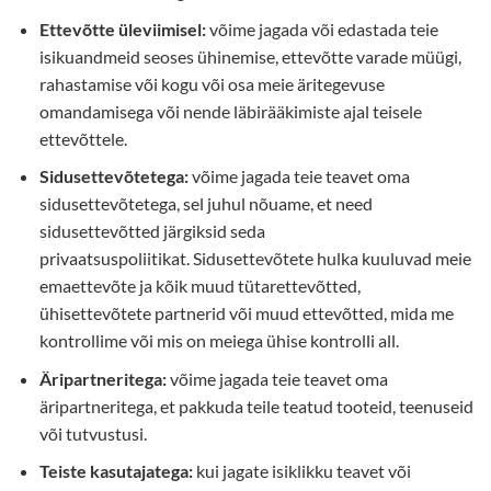
Ettevõtte üleviimisel:
võime jagada või edastada teie
isikuandmeid seoses ühinemise, ettevõtte varade müügi,
rahastamise või kogu või osa meie äritegevuse
omandamisega või nende läbirääkimiste ajal teisele
ettevõttele.
Sidusettevõtetega:
võime jagada teie teavet oma
sidusettevõtetega, sel juhul nõuame, et need
sidusettevõtted järgiksid seda
privaatsuspoliitikat. Sidusettevõtete hulka kuuluvad meie
emaettevõte ja kõik muud tütarettevõtted,
ühisettevõtete partnerid või muud ettevõtted, mida me
kontrollime või mis on meiega ühise kontrolli all.
Äripartneritega:
võime jagada teie teavet oma
äripartneritega, et pakkuda teile teatud tooteid, teenuseid
või tutvustusi.
Teiste kasutajatega:
kui jagate isiklikku teavet või