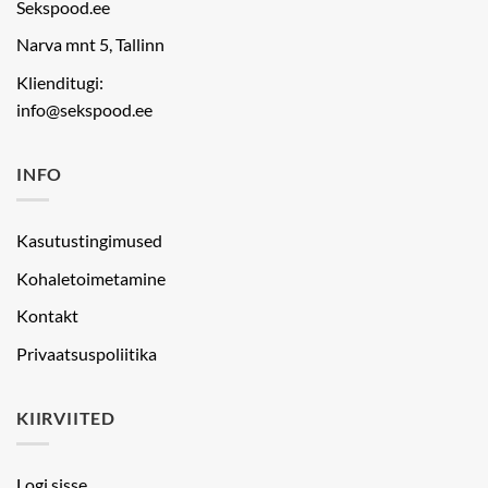
Sekspood.ee
Narva mnt 5, Tallinn
Klienditugi:
info@sekspood.ee
INFO
Kasutustingimused
Kohaletoimetamine
Kontakt
Privaatsuspoliitika
KIIRVIITED
Logi sisse