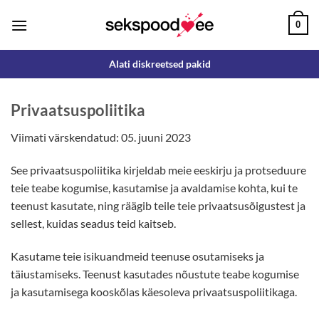
Skip
0
to
content
Alati diskreetsed pakid
Privaatsuspoliitika
Viimati värskendatud: 05. juuni 2023
See privaatsuspoliitika kirjeldab meie eeskirju ja protseduure
teie teabe kogumise, kasutamise ja avaldamise kohta, kui te
teenust kasutate, ning räägib teile teie privaatsusõigustest ja
sellest, kuidas seadus teid kaitseb.
Kasutame teie isikuandmeid teenuse osutamiseks ja
täiustamiseks. Teenust kasutades nõustute teabe kogumise
ja kasutamisega kooskõlas käesoleva privaatsuspoliitikaga.