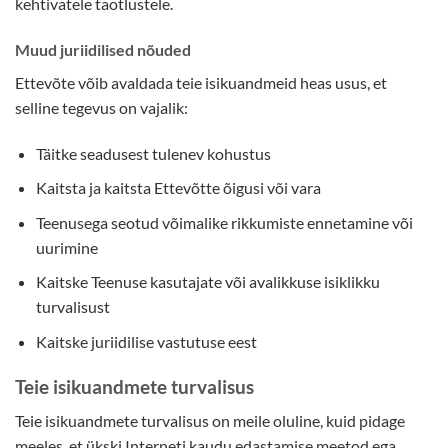
kehtivatele taotlustele.
Muud juriidilised nõuded
Ettevõte võib avaldada teie isikuandmeid heas usus, et
selline tegevus on vajalik:
Täitke seadusest tulenev kohustus
Kaitsta ja kaitsta Ettevõtte õigusi või vara
Teenusega seotud võimalike rikkumiste ennetamine või
uurimine
Kaitske Teenuse kasutajate või avalikkuse isiklikku
turvalisust
Kaitske juriidilise vastutuse eest
Teie isikuandmete turvalisus
Teie isikuandmete turvalisus on meile oluline, kuid pidage
meeles, et ükski Interneti kaudu edastamise meetod ega