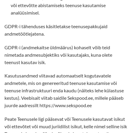
või ettevõtte abistamiseks teenuse kasutamise
analüüsimisel.
GDPR-i tähenduses käsitletakse teenusepakkujaid
andmetöötlejatena.
GDPR-i (andmekaitse üldmäärus) kohaselt võib teid
nimetada andmesubjektiks või kasutajaks, kuna olete
teenust kasutav isik.
Kasutusandmed viitavad automaatselt kogutavatele
andmetele, mis on genereeritud teenuse kasutamise või
teenuse infrastruktuuri enda kaudu (näiteks lehe külastuse
kestus). Veebisait viitab saidile Sekspood.ee, millele pääseb
juurde aadressilt https://www.sekspood.ee
Peate Teenusele ligi pääsevat või Teenusele kasutavat isikut
või ettevõtet või muud juriidilist isikut, kelle nimel selline isik