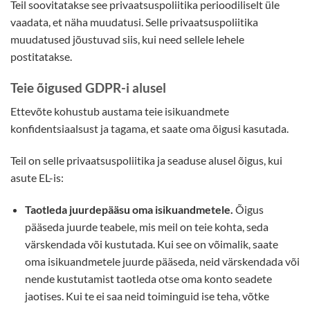
Teil soovitatakse see privaatsuspoliitika perioodiliselt üle
vaadata, et näha muudatusi. Selle privaatsuspoliitika
muudatused jõustuvad siis, kui need sellele lehele
postitatakse.
Teie õigused GDPR-i alusel
Ettevõte kohustub austama teie isikuandmete
konfidentsiaalsust ja tagama, et saate oma õigusi kasutada.
Teil on selle privaatsuspoliitika ja seaduse alusel õigus, kui
asute EL-is:
Taotleda juurdepääsu oma isikuandmetele.
Õigus
pääseda juurde teabele, mis meil on teie kohta, seda
värskendada või kustutada. Kui see on võimalik, saate
oma isikuandmetele juurde pääseda, neid värskendada või
nende kustutamist taotleda otse oma konto seadete
jaotises. Kui te ei saa neid toiminguid ise teha, võtke