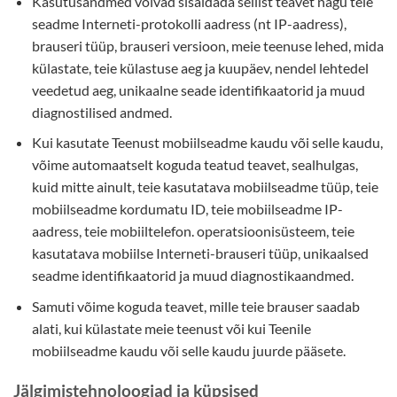
Kasutusandmed võivad sisaldada sellist teavet nagu teie
seadme Interneti-protokolli aadress (nt IP-aadress),
brauseri tüüp, brauseri versioon, meie teenuse lehed, mida
külastate, teie külastuse aeg ja kuupäev, nendel lehtedel
veedetud aeg, unikaalne seade identifikaatorid ja muud
diagnostilised andmed.
Kui kasutate Teenust mobiilseadme kaudu või selle kaudu,
võime automaatselt koguda teatud teavet, sealhulgas,
kuid mitte ainult, teie kasutatava mobiilseadme tüüp, teie
mobiilseadme kordumatu ID, teie mobiilseadme IP-
aadress, teie mobiiltelefon. operatsioonisüsteem, teie
kasutatava mobiilse Interneti-brauseri tüüp, unikaalsed
seadme identifikaatorid ja muud diagnostikaandmed.
Samuti võime koguda teavet, mille teie brauser saadab
alati, kui külastate meie teenust või kui Teenile
mobiilseadme kaudu või selle kaudu juurde pääsete.
Jälgimistehnoloogiad ja küpsised