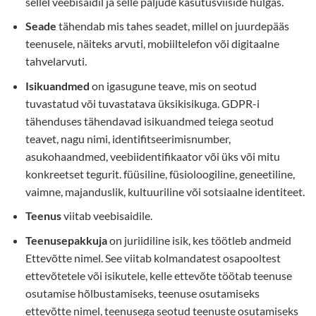
sellel veebisaidil ja selle paljude kasutusviiside hulgas.
Seade
tähendab mis tahes seadet, millel on juurdepääs
teenusele, näiteks arvuti, mobiiltelefon või digitaalne
tahvelarvuti.
Isikuandmed
on igasugune teave, mis on seotud
tuvastatud või tuvastatava üksikisikuga. GDPR-i
tähenduses tähendavad isikuandmed teiega seotud
teavet, nagu nimi, identifitseerimisnumber,
asukohaandmed, veebiidentifikaator või üks või mitu
konkreetset tegurit. füüsiline, füsioloogiline, geneetiline,
vaimne, majanduslik, kultuuriline või sotsiaalne identiteet.
Teenus
viitab veebisaidile.
Teenusepakkuja
on juriidiline isik, kes töötleb andmeid
Ettevõtte nimel. See viitab kolmandatest osapooltest
ettevõtetele või isikutele, kelle ettevõte töötab teenuse
osutamise hõlbustamiseks, teenuse osutamiseks
ettevõtte nimel, teenusega seotud teenuste osutamiseks