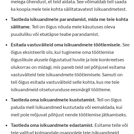
meiega ühendust, et teid aidata. See võimaldab teil saada
ka koopia meie teie kohta säilitatavatest isikuandmetest.
Taotleda isikuandmete parandamist, mida me teie kohta
säilitame.
Teil on õigus nõuda meie käsutuses oleva
puuduliku või ebatäpse teabe parandamist.
Esitada vastuväiteid oma isikuandmete töötlemisele.
See
õigus eksisteerib siis, kui tugineme oma töötlemise
õiguslikule alusele õigustatud huvile ja teie konkreetses
olukorras on midagi, mis paneb teid sel põhjusel esitama
vastuväiteid teie isikuandmete töötlemisele. Samuti on
teil õigus esitada vastuväiteid selle kohta, kus me teie
isikuandmeid otseturunduse eesmärgil töötleme.
Taotleda oma isikuandmete kustutamist.
Teil on õigus
paluda meil Isikuandmed kustutada või eemaldada, kui
meil pole mõjuvat põhjust nende töötlemise jätkamiseks.
Taotleda oma isikuandmete edastamist.
Esitame teile või
teie valitud kolmandale osapoolele teie isikuandmeid