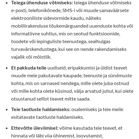
Teiega ühenduse võtmiseks:
teiega ühenduse võtmiseks
e-posti, telefonikõnede, SMS-i või muude samaväärsete
elektrooniliste sidevormide kaudu, näiteks
mobiilirakenduse tõukemärguanded uuenduste kohta või
informatiivne suhtlus, mis on seotud funktsioonide,
toodete või lepinguliste teenustega, sealhulgas
turvavärskendustega, kui see on nende rakendamiseks
vajalik või mõistlik.
Et pakkuda teile
uudiseid, eripakkumisi ja üldist teavet
muude meie pakutavate kaupade, teenuste ja sündmuste
kohta, mis on sarnased nendega, mille olete juba ostnud
või mille kohta olete küsinud, välja arvatud juhul, kui olete
otsustanud sellist teavet mitte saada.
Teie taotluste haldamiseks:
osalemiseks ja teie meile
esitatavate taotluste haldamiseks.
Ettevõtte üleviimisel:
võime kasutada teie teavet, et
hinnata või läbi viia ühinemist, loovutamist,