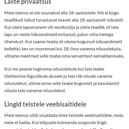
Laste privaatsus
Meie teenus ei ole suunatud alla 18-aastastele. Me ei kogu
teadlikult isikut tuvastavat teavet alla 18-aastastelt isikutelt.
Kui olete lapsevanem või eestkostja ja olete teadlik, et teie
laps on meile isikuandmeid esitanud, palun võta meiega
ühendust. Kui saame teada, et oleme kogunud isikuandmeid
kelleltki, kes on nooremad kui 18, ilma vanema nõusolekuta,
võtame meetmed selle teabe oma serveritest eemaldamiseks.
Kui me peame tuginema nõusolekule kui teie teabe
töötlemise õiguslikule alusele ja teie riik nõuab vanema
nõusolekut, võime enne selle teabe kogumist ja kasutamist
nõuda teie vanema nõusolekut.
Lingid teistele veebisaitidele
Meie teenus võib sisaldada linke teistele veebisaitidele, mida
meie ei halda. Kui klõpsate kolmanda osapoole lingil,