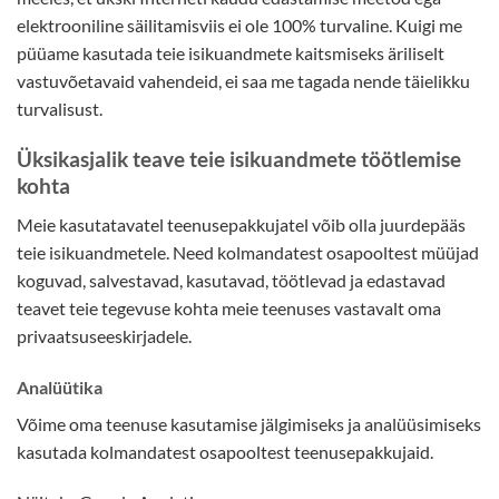
elektrooniline säilitamisviis ei ole 100% turvaline. Kuigi me
püüame kasutada teie isikuandmete kaitsmiseks äriliselt
vastuvõetavaid vahendeid, ei saa me tagada nende täielikku
turvalisust.
Üksikasjalik teave teie isikuandmete töötlemise
kohta
Meie kasutatavatel teenusepakkujatel võib olla juurdepääs
teie isikuandmetele. Need kolmandatest osapooltest müüjad
koguvad, salvestavad, kasutavad, töötlevad ja edastavad
teavet teie tegevuse kohta meie teenuses vastavalt oma
privaatsuseeskirjadele.
Analüütika
Võime oma teenuse kasutamise jälgimiseks ja analüüsimiseks
kasutada kolmandatest osapooltest teenusepakkujaid.