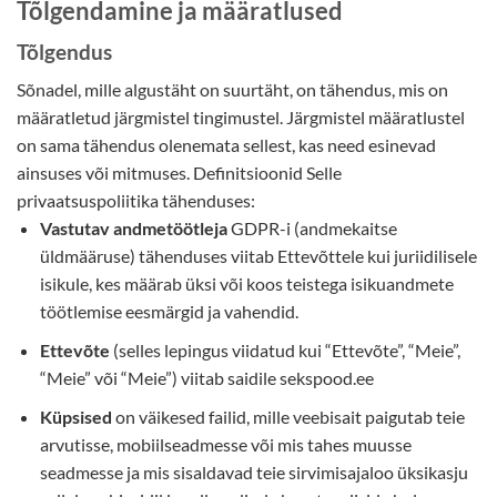
Tõlgendamine ja määratlused
Tõlgendus
Sõnadel, mille algustäht on suurtäht, on tähendus, mis on
määratletud järgmistel tingimustel. Järgmistel määratlustel
on sama tähendus olenemata sellest, kas need esinevad
ainsuses või mitmuses. Definitsioonid Selle
privaatsuspoliitika tähenduses:
Vastutav andmetöötleja
GDPR-i (andmekaitse
üldmääruse) tähenduses viitab Ettevõttele kui juriidilisele
isikule, kes määrab üksi või koos teistega isikuandmete
töötlemise eesmärgid ja vahendid.
Ettevõte
(selles lepingus viidatud kui “Ettevõte”, “Meie”,
“Meie” või “Meie”) viitab saidile sekspood.ee
Küpsised
on väikesed failid, mille veebisait paigutab teie
arvutisse, mobiilseadmesse või mis tahes muusse
seadmesse ja mis sisaldavad teie sirvimisajaloo üksikasju