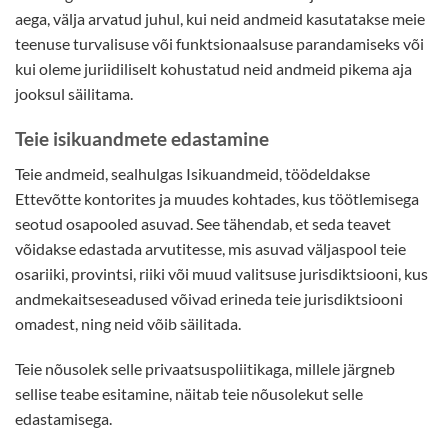
aega, välja arvatud juhul, kui neid andmeid kasutatakse meie
teenuse turvalisuse või funktsionaalsuse parandamiseks või
kui oleme juriidiliselt kohustatud neid andmeid pikema aja
jooksul säilitama.
Teie isikuandmete edastamine
Teie andmeid, sealhulgas Isikuandmeid, töödeldakse
Ettevõtte kontorites ja muudes kohtades, kus töötlemisega
seotud osapooled asuvad. See tähendab, et seda teavet
võidakse edastada arvutitesse, mis asuvad väljaspool teie
osariiki, provintsi, riiki või muud valitsuse jurisdiktsiooni, kus
andmekaitseseadused võivad erineda teie jurisdiktsiooni
omadest, ning neid võib säilitada.
Teie nõusolek selle privaatsuspoliitikaga, millele järgneb
sellise teabe esitamine, näitab teie nõusolekut selle
edastamisega.