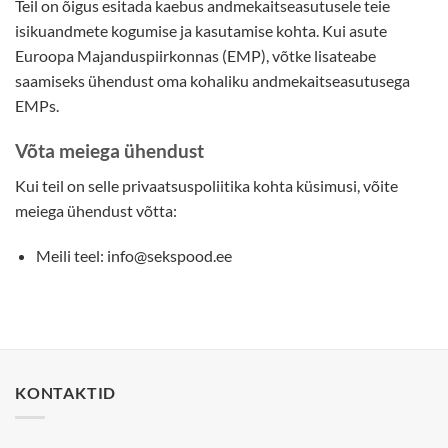
Teil on õigus esitada kaebus andmekaitseasutusele teie
isikuandmete kogumise ja kasutamise kohta. Kui asute
Euroopa Majanduspiirkonnas (EMP), võtke lisateabe
saamiseks ühendust oma kohaliku andmekaitseasutusega
EMPs.
Võta meiega ühendust
Kui teil on selle privaatsuspoliitika kohta küsimusi, võite
meiega ühendust võtta:
Meili teel: info@sekspood.ee
KONTAKTID