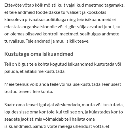
Ettevõte võtab kõik mõistlikult vajalikud meetmed tagamaks,
et teie andmeid töödeldakse turvaliselt ja kooskõlas
käesoleva privaatsuspoliitikaga ning teie isikuandmeid ei
edastata organisatsioonile või riigile, välja arvatud juhul, kui
on olemas piisavad kontrollimeetmed, sealhulgas andmete
turvalisus. Teie andmed ja muu isiklik teave.
Kustutage oma isikuandmed
Teil on õigus teie kohta kogutud Isikuandmed kustutada või
paluda, et aitaksime kustutada.
Meie teenus võib anda teile võimaluse kustutada Teenusest
teatud teavet Teie kohta.
Saate oma teavet igal ajal värskendada, muuta või kustutada,
logides sisse oma kontole, kui teil see on, ja külastades konto
seadete jaotist, mis võimaldab teil hallata oma
isikuandmeid. Samuti võite meiega ühendust võtta, et