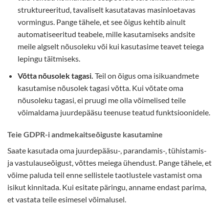
struktureeritud, tavaliselt kasutatavas masinloetavas
vormingus. Pange tähele, et see õigus kehtib ainult
automatiseeritud teabele, mille kasutamiseks andsite
meile algselt nõusoleku või kui kasutasime teavet teiega
lepingu täitmiseks.
Võtta nõusolek tagasi.
Teil on õigus oma isikuandmete
kasutamise nõusolek tagasi võtta. Kui võtate oma
nõusoleku tagasi, ei pruugi me olla võimelised teile
võimaldama juurdepääsu teenuse teatud funktsioonidele.
Teie GDPR-i andmekaitseõiguste kasutamine
Saate kasutada oma juurdepääsu-, parandamis-, tühistamis-
ja vastulauseõigust, võttes meiega ühendust. Pange tähele, et
võime paluda teil enne sellistele taotlustele vastamist oma
isikut kinnitada. Kui esitate päringu, anname endast parima,
et vastata teile esimesel võimalusel.