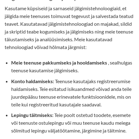
Kasutame küpsiseid ja sarnaseid jälgimistehnoloogiaid, et
jälgida meie teenuses toimuvat tegevust ja salvestada teatud
teavet. Kasutatavad jälgimistehnoloogiad on majakad, sildid
ja skriptid teabe kogumiseks ja jälgimiseks ning meie teenuse
täiustamiseks ja analüüsimiseks. Meie kasutatavad
tehnoloogiad võivad hõlmata järgmist:
Meie teenuse pakkumiseks ja hooldamiseks
, sealhulgas
teenuse kasutamise jälgimiseks.
Konto haldamiseks:
Teenuse kasutajaks registreerumise
haldamiseks. Teie esitatud isikuandmed võivad anda teile
juurdepääsu teenuse erinevatele funktsioonidele, mis on
teile kui registreeritud kasutajale saadaval.
Lepingu täitmiseks:
Teie poolt ostetud toodete, esemete
või teenuste ostulepingu või muu teenuse kaudu meiega
sõlmitud lepingu väljatöötamine, järgimine ja täitmine.