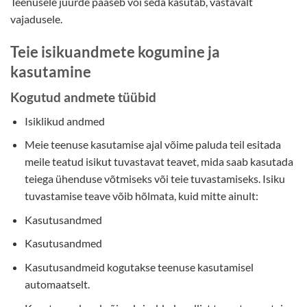
Teenusele juurde pääseb või seda kasutab, vastavalt
vajadusele.
Teie isikuandmete kogumine ja
kasutamine
Kogutud andmete tüübid
Isiklikud andmed
Meie teenuse kasutamise ajal võime paluda teil esitada
meile teatud isikut tuvastavat teavet, mida saab kasutada
teiega ühenduse võtmiseks või teie tuvastamiseks. Isiku
tuvastamise teave võib hõlmata, kuid mitte ainult:
Kasutusandmed
Kasutusandmed
Kasutusandmeid kogutakse teenuse kasutamisel
automaatselt.