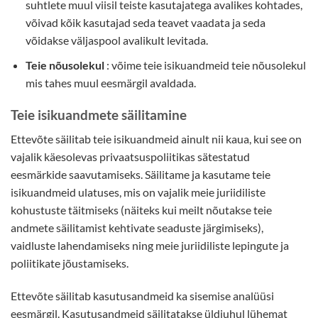
suhtlete muul viisil teiste kasutajatega avalikes kohtades,
võivad kõik kasutajad seda teavet vaadata ja seda
võidakse väljaspool avalikult levitada.
Teie nõusolekul
: võime teie isikuandmeid teie nõusolekul
mis tahes muul eesmärgil avaldada.
Teie isikuandmete säilitamine
Ettevõte säilitab teie isikuandmeid ainult nii kaua, kui see on
vajalik käesolevas privaatsuspoliitikas sätestatud
eesmärkide saavutamiseks. Säilitame ja kasutame teie
isikuandmeid ulatuses, mis on vajalik meie juriidiliste
kohustuste täitmiseks (näiteks kui meilt nõutakse teie
andmete säilitamist kehtivate seaduste järgimiseks),
vaidluste lahendamiseks ning meie juriidiliste lepingute ja
poliitikate jõustamiseks.
Ettevõte säilitab kasutusandmeid ka sisemise analüüsi
eesmärgil. Kasutusandmeid säilitatakse üldjuhul lühemat