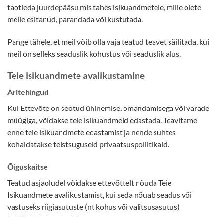
taotleda juurdepääsu mis tahes isikuandmetele, mille olete
meile esitanud, parandada või kustutada.
Pange tähele, et meil võib olla vaja teatud teavet säilitada, kui
meil on selleks seaduslik kohustus või seaduslik alus.
Teie isikuandmete avalikustamine
Äritehingud
Kui Ettevõte on seotud ühinemise, omandamisega või varade
müügiga, võidakse teie isikuandmeid edastada. Teavitame
enne teie isikuandmete edastamist ja nende suhtes
kohaldatakse teistsuguseid privaatsuspoliitikaid.
Õiguskaitse
Teatud asjaoludel võidakse ettevõttelt nõuda Teie
Isikuandmete avalikustamist, kui seda nõuab seadus või
vastuseks riigiasutuste (nt kohus või valitsusasutus)