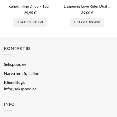
Kahekihiline Dildo – 18cm
Lisapeenis Love Rider Dual Penetrator
29,95
€
39,00
€
LISA OSTUKORVI
LISA OSTUKORVI
KONTAKTID
Sekspood.ee
Narva mnt 5, Tallinn
Klienditugi:
info@sekspood.ee
INFO