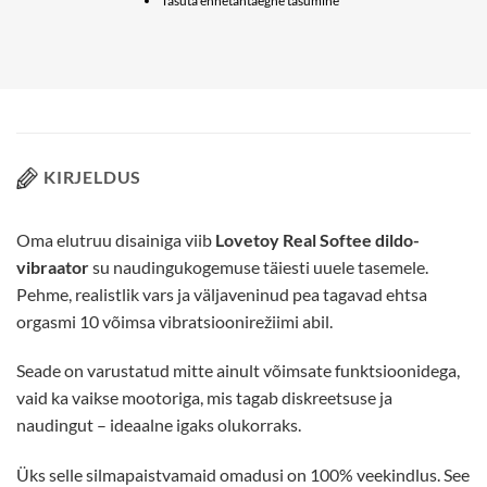
Tasuta ennetähtaegne tasumine
KIRJELDUS
Oma elutruu disainiga viib
Lovetoy Real Softee dildo-
vibraator
su naudingukogemuse täiesti uuele tasemele.
Pehme, realistlik vars ja väljaveninud pea tagavad ehtsa
orgasmi 10 võimsa vibratsioonirežiimi abil.
Seade on varustatud mitte ainult võimsate funktsioonidega,
vaid ka vaikse mootoriga, mis tagab diskreetsuse ja
naudingut – ideaalne igaks olukorraks.
Üks selle silmapaistvamaid omadusi on 100% veekindlus. See