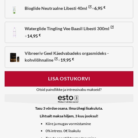
Bioglide Neutraalne Libesti 40ml
+
6,95
€
Waterglide Tingling Vee Baasil Libesti 300ml
+
14,95
€
Vibreeriv Geel Käedvabadeks orgasmideks -
kohvilõhnaline
+
19,95
€
LISA OSTUKORVI
Otsid paindlikke ja intressivabu makseid?
Tasu 3 võrdse osana. Ilma ühegi lisakuluta.
Lihtsalt maksa hiljem, 3 kuu jooksul!
Kiire ja mugav vormistamine
0% intress. 0€ lisakulu