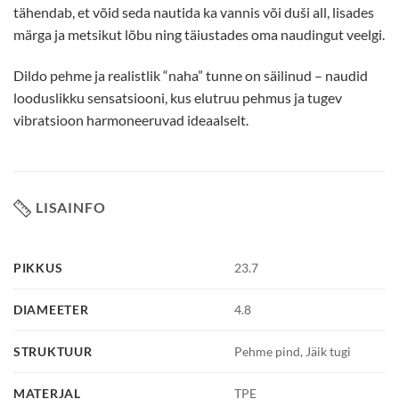
tähendab, et võid seda nautida ka vannis või duši all, lisades
märga ja metsikut lõbu ning täiustades oma naudingut veelgi.
Dildo pehme ja realistlik “naha” tunne on säilinud – naudid
looduslikku sensatsiooni, kus elutruu pehmus ja tugev
vibratsioon harmoneeruvad ideaalselt.
LISAINFO
PIKKUS
23.7
DIAMEETER
4.8
STRUKTUUR
Pehme pind, Jäik tugi
MATERJAL
TPE