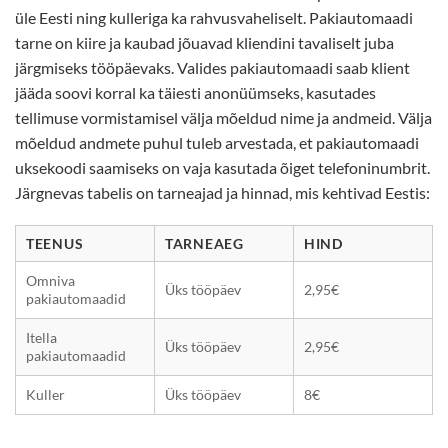
üle Eesti ning kulleriga ka rahvusvaheliselt. Pakiautomaadi
tarne on kiire ja kaubad jõuavad kliendini tavaliselt juba
järgmiseks tööpäevaks. Valides pakiautomaadi saab klient
jääda soovi korral ka täiesti anonüümseks, kasutades
tellimuse vormistamisel välja mõeldud nime ja andmeid. Välja
mõeldud andmete puhul tuleb arvestada, et pakiautomaadi
uksekoodi saamiseks on vaja kasutada õiget telefoninumbrit.
Järgnevas tabelis on tarneajad ja hinnad, mis kehtivad Eestis:
TEENUS
TARNEAEG
HIND
Omniva
Üks tööpäev
2,95€
pakiautomaadid
Itella
Üks tööpäev
2,95€
pakiautomaadid
Kuller
Üks tööpäev
8€