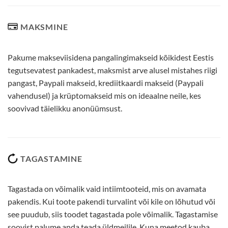
MAKSMINE
Pakume makseviisidena pangalingimakseid kõikidest Eestis
tegutsevatest pankadest, maksmist arve alusel mistahes riigi
pangast, Paypali makseid, krediitkaardi makseid (Paypali
vahendusel) ja krüptomakseid mis on ideaalne neile, kes
soovivad täielikku anonüümsust.
TAGASTAMINE
Tagastada on võimalik vaid intiimtooteid, mis on avamata
pakendis. Kui toote pakendi turvalint või kile on lõhutud või
see puudub, siis toodet tagastada pole võimalik. Tagastamise
soovist palume anda teada üldmeilile. Kuna meetod kauba