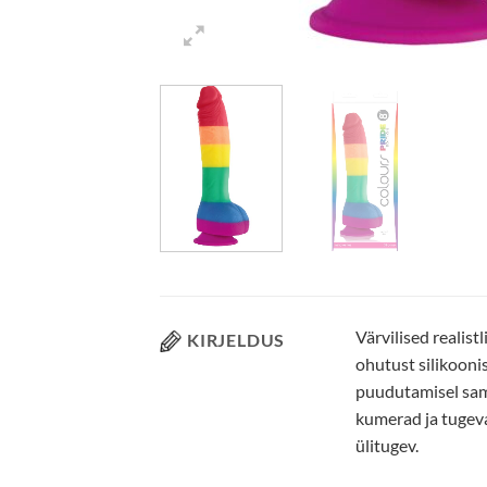
Värvilised realis
KIRJELDUS
ohutust silikooni
puudutamisel same
kumerad ja tugev
ülitugev.