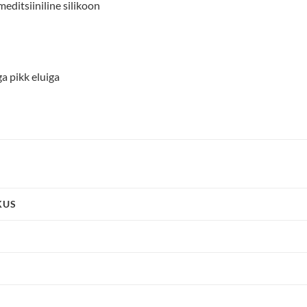
editsiiniline silikoon
a pikk eluiga
KUS