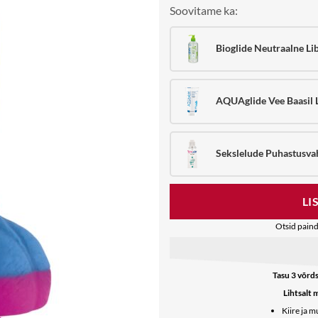
Soovitame ka:
Bioglide Neutraalne Li
AQUAglide Vee Baasil 
Sekslelude Puhastusv
LI
Otsid paind
Tasu 3 võrds
Lihtsalt 
Kiire ja 