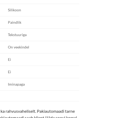
Silikoon
Paindlik
Tekstuuriga
On veekindel
Ei
Ei
Iminapaga
 ka rahvusvaheliselt. Pakiautomaadi tarne
pakiautomaadi saab klient jääda soovi korral