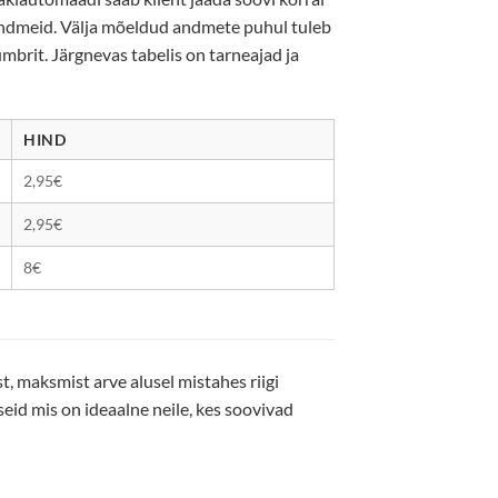
andmeid. Välja mõeldud andmete puhul tuleb
brit. Järgnevas tabelis on tarneajad ja
HIND
2,95€
2,95€
8€
 maksmist arve alusel mistahes riigi
eid mis on ideaalne neile, kes soovivad