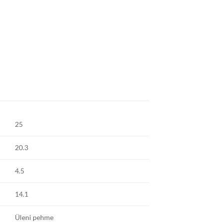
25
20.3
4.5
14.1
Üleni pehme