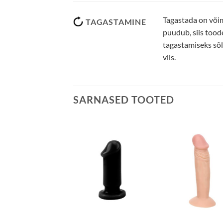
Tagastada on võim
TAGASTAMINE
puudub, siis tood
tagastamiseks sõlt
viis.
SARNASED TOOTED