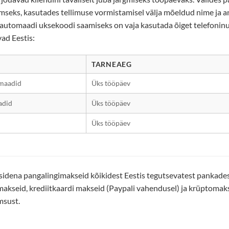
mseks, kasutades tellimuse vormistamisel välja mõeldud nime ja 
iautomaadi uksekoodi saamiseks on vaja kasutada õiget telefoninum
vad Eestis:
TARNEAEG
maadid
Üks tööpäev
adid
Üks tööpäev
Üks tööpäev
dena pangalingimakseid kõikidest Eestis tegutsevatest pankadest,
makseid, krediitkaardi makseid (Paypali vahendusel) ja krüptomaks
msust.