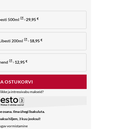
besti 500ml
+
29,95
€
Libesti 200ml
+
18,95
€
ahend
+
12,95
€
SA OSTUKORVI
likke ja intressivabu makseid?
e osana. Ilma ühegi lisakuluta.
maksa hiljem, 3 kuu jooksul!
mugav vormistamine