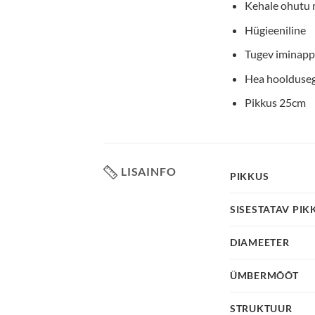
Kehale ohutu m
Hügieeniline
Tugev iminapp
Hea hoolduseg
Pikkus 25cm
LISAINFO
PIKKUS
SISESTATAV PIK
DIAMEETER
ÜMBERMÕÕT
STRUKTUUR