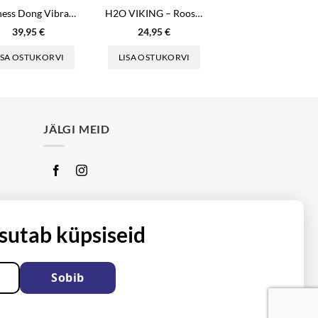
Harness Dong Vibrating – Lilla
H2O VIKING – Roosa Realistlik Vibraator
39,95
€
24,95
€
ISA OSTUKORVI
LISA OSTUKORVI
JÄLGI MEID
asutab küpsiseid
Sobib