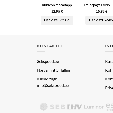
Rubicon Anaaltapp
12,95
€
15,95
€
LISA OSTUKORVI
LISA OSTUKORV
KONTAKTID
IN
Sekspood.ee
Kas
Narva mnt 5, Tallinn
Koh
Klienditugi:
Kon
info@sekspood.ee
Priv