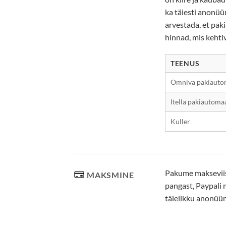
ka täiesti anonüü
arvestada, et pak
hinnad, mis kehti
TEENUS
Omniva pakiauto
Itella pakiautoma
Kuller
Pakume makseviisi
MAKSMINE
pangast, Paypali 
täielikku anonüü