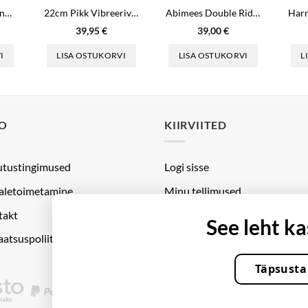
Iminapaga Dildo Enduro Blaster
22cm Pikk Vibreeriv Dildo Munadega
Abimees Double Rider Dual Penetrator
39,95
€
39,00
€
I
LISA OSTUKORVI
LISA OSTUKORVI
L
FO
KIIRVIITED
utustingimused
Logi sisse
aletoimetamine
Minu tellimused
takt
Jälgi tellimust
See leht k
aatsuspoliitika
Küpsiste valikud
Täpsusta