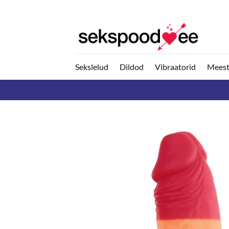
Skip
to
content
Sekslelud
Dildod
Vibraatorid
Meest