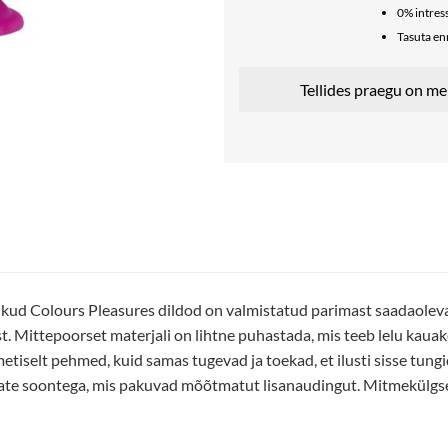
0% intress
Tasuta e
Tellides praegu on me
tlikud Colours Pleasures dildod on valmistatud parimast saadaolevas
st. Mittepoorset materjali on lihtne puhastada, mis teeb lelu kaua
tiselt pehmed, kuid samas tugevad ja toekad, et ilusti sisse tung
ate soontega, mis pakuvad mõõtmatut lisanaudingut. Mitmekülgsel