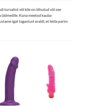
i turvalint või kile on lõhutud või see
da üldmeilile. Kuna meetod kauba
stame igat tagastust eraldi, et leida parim