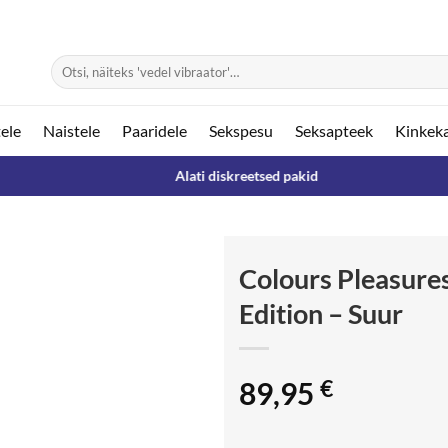
Otsi:
ele
Naistele
Paaridele
Sekspesu
Seksapteek
Kinkek
Alati diskreetsed pakid
Colours Pleasures
Edition – Suur
89,95
€