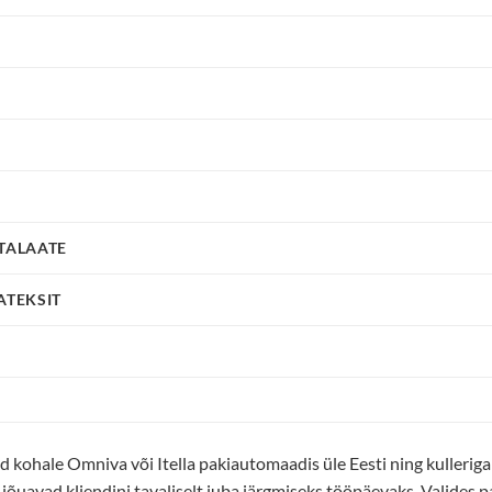
FTALAATE
ATEKSIT
kohale Omniva või Itella pakiautomaadis üle Eesti ning kulleriga
d jõuavad kliendini tavaliselt juba järgmiseks tööpäevaks. Valides 