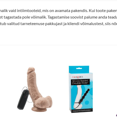
alik vaid intiimtooteid, mis on avamata pakendis. Kui toote pakend
et tagastada pole võimalik. Tagastamise soovist palume anda tea
ub valitud tarneteenuse pakkujast ja kliendi võimalustest, siis nõu