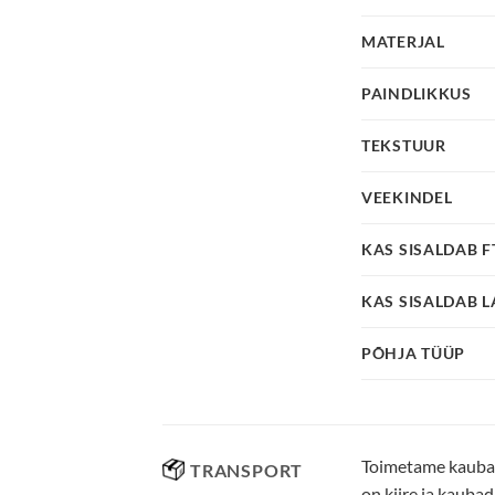
MATERJAL
PAINDLIKKUS
TEKSTUUR
VEEKINDEL
KAS SISALDAB 
KAS SISALDAB L
PÕHJA TÜÜP
Toimetame kaubad 
TRANSPORT
on kiire ja kauba