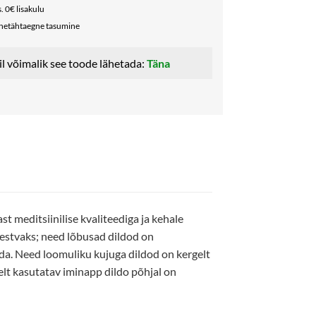
. 0€ lisakulu
nnetähtaegne tasumine
il võimalik see toode lähetada:
Täna
t meditsiinilise kvaliteediga ja kehale
kestvaks; need lõbusad dildod on
ida. Need loomuliku kujuga dildod on kergelt
t kasutatav iminapp dildo põhjal on