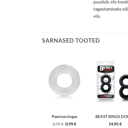
puudub, siis tood
tagastamiseks sõlt
viis.
SARNASED TOOTED
Link Up Verge Pulseeriv Peeniserõngas
Peeniserõngas
Algne
Praegune
69,95
€
2,95
€
0,99
€
14,95
€
hind
hind