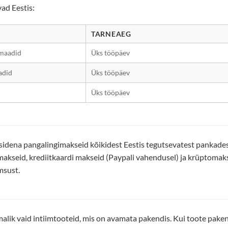
vad Eestis:
TARNEAEG
maadid
Üks tööpäev
adid
Üks tööpäev
Üks tööpäev
dena pangalingimakseid kõikidest Eestis tegutsevatest pankadest,
makseid, krediitkaardi makseid (Paypali vahendusel) ja krüptomaks
msust.
alik vaid intiimtooteid, mis on avamata pakendis. Kui toote pakend