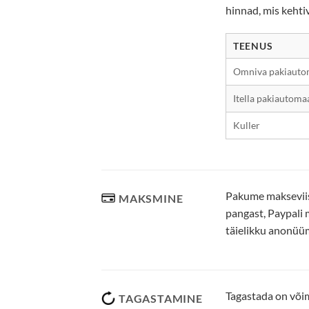
hinnad, mis kehti
TEENUS
Omniva pakiauto
Itella pakiautoma
Kuller
Pakume makseviisi
MAKSMINE
pangast, Paypali 
täielikku anonüü
Tagastada on võim
TAGASTAMINE