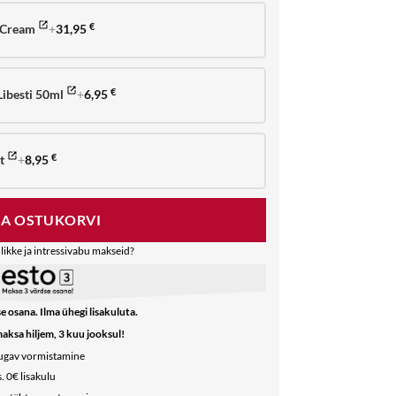
 Cream
+
31,95
€
ibesti 50ml
+
6,95
€
t
+
8,95
€
SA OSTUKORVI
likke ja intressivabu makseid?
e osana. Ilma ühegi lisakuluta.
maksa hiljem, 3 kuu jooksul!
mugav vormistamine
. 0€ lisakulu