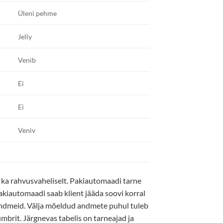
Üleni pehme
Jelly
Venib
Ei
Ei
Veniv
 ka rahvusvaheliselt. Pakiautomaadi tarne
pakiautomaadi saab klient jääda soovi korral
andmeid. Välja mõeldud andmete puhul tuleb
brit. Järgnevas tabelis on tarneajad ja