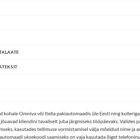
FTALAATE
ATEKSIT
kohale Omniva või Itella pakiautomaadis üle Eesti ning kulleriga
d jõuavad kliendini tavaliselt juba järgmiseks tööpäevaks. Valides 
mseks, kasutades tellimuse vormistamisel välja mõeldud nime ja 
iautomaadi uksekoodi saamiseks on vaja kasutada õiget telefoninum