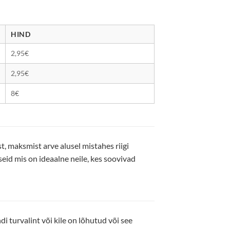
HIND
2,95€
2,95€
8€
 maksmist arve alusel mistahes riigi
eid mis on ideaalne neile, kes soovivad
i turvalint või kile on lõhutud või see