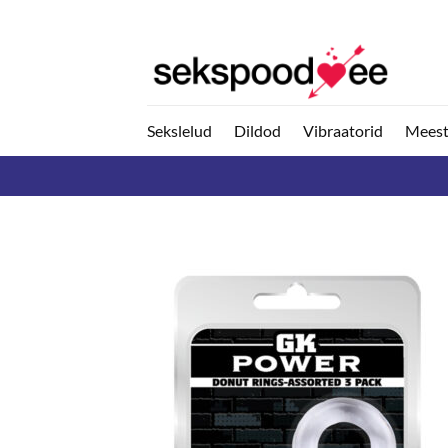
Skip
to
content
Sekslelud
Dildod
Vibraatorid
Meest