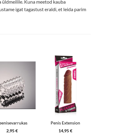
da üldmeilile. Kuna meetod kauba
stame igat tagastust eraldi, et leida parim
eenisevarrukas
Penis Extension
2,95
€
14,95
€