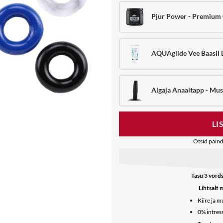
Pjur Power - Premium
AQUAglide Vee Baasil L
Algaja Anaaltapp - Mus
LI
Otsid paind
Tasu 3 võrds
Lihtsalt 
Kiire ja 
0% intress