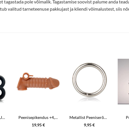
et tagastada pole võimalik. Tagastamise soovist palume anda tea
ub valitud tarneteenuse pakkujast ja kliendi võimalustest, siis nõu
BEAST RINGS DOUBLE PENIS RING 100% LIQUID SILICONE
Peenisepikendus +4,5cm
Metallist Peeniserõngas – M
P
19,95
€
9,95
€