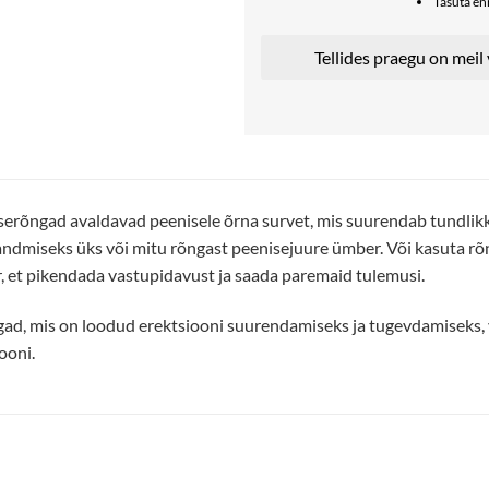
Tasuta e
Tellides praegu on meil
serõngad avaldavad peenisele õrna survet, mis suurendab tundlikk
andmiseks üks või mitu rõngast peenisejuure ümber. Või kasuta r
 et pikendada vastupidavust ja saada paremaid tulemusi.
ad, mis on loodud erektsiooni suurendamiseks ja tugevdamiseks, 
ooni.