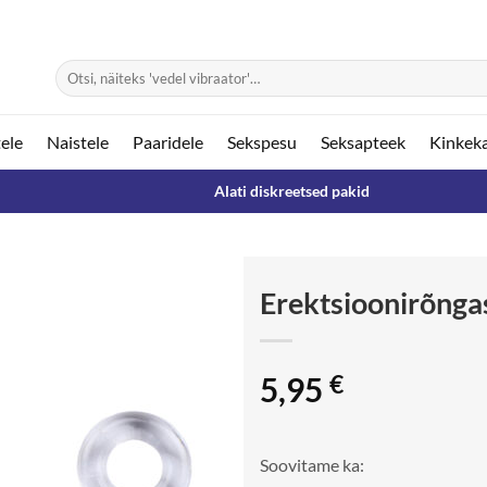
Otsi:
ele
Naistele
Paaridele
Sekspesu
Seksapteek
Kinkek
Alati diskreetsed pakid
Erektsioonirõnga
5,95
€
Soovitame ka: