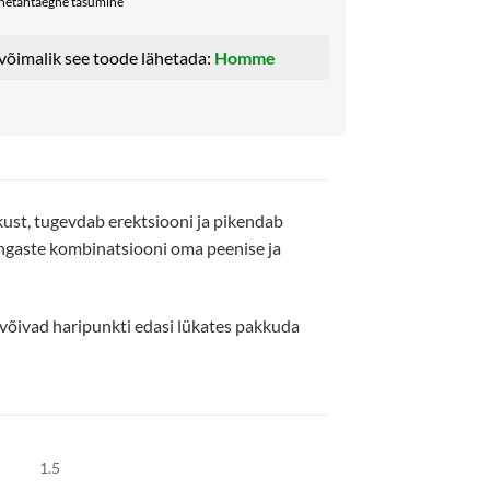
nnetähtaegne tasumine
 võimalik see toode lähetada:
Homme
ust, tugevdab erektsiooni ja pikendab
õngaste kombinatsiooni oma peenise ja
võivad haripunkti edasi lükates pakkuda
1.5