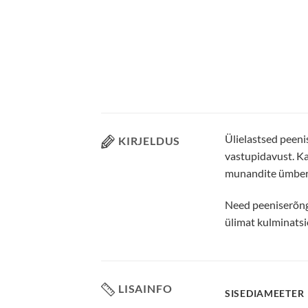
Ülielastsed peeni
KIRJELDUS
vastupidavust. K
munandite ümber,
Need peeniserõng
ülimat kulminatsi
LISAINFO
SISEDIAMEETER