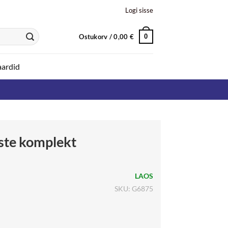
Logi sisse
Ostukorv /
0,00
€
0
aardid
ste komplekt
LAOS
SKU: G6875