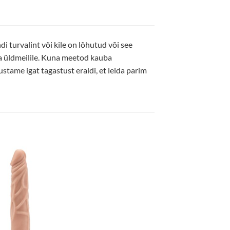
i turvalint või kile on lõhutud või see
da üldmeilile. Kuna meetod kauba
stame igat tagastust eraldi, et leida parim