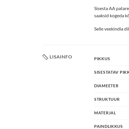
Sisesta AA patarei
saaksid kogeda kõ
Selle veekindla di
LISAINFO
PIKKUS
SISESTATAV PIK
DIAMEETER
STRUKTUUR
MATERJAL
PAINDLIKKUS