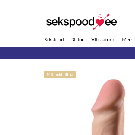
Skip
to
content
Sekslelud
Dildod
Vibraatorid
Meest
Mitmekihiline