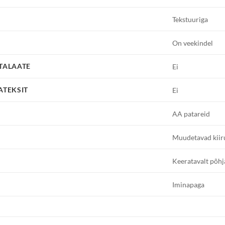
Tekstuuriga
On veekindel
FTALAATE
Ei
ATEKSIT
Ei
AA patareid
Muudetavad kiir
Keeratavalt põhj
Iminapaga