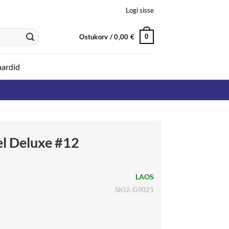
Logi sisse
Ostukorv /
0,00
€
0
aardid
eel Deluxe #12
LAOS
SKU: G9021