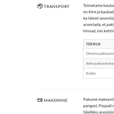
Toimetame kaubad 
TRANSPORT
on kiire ja kauba
ka täiesti anonüü
arvestada, et pak
hinnad, mis kehti
TEENUS
Omniva pakiauto
Itella pakiautoma
Kuller
Pakume makseviisi
MAKSMINE
pangast, Paypali 
täielikku anonüü