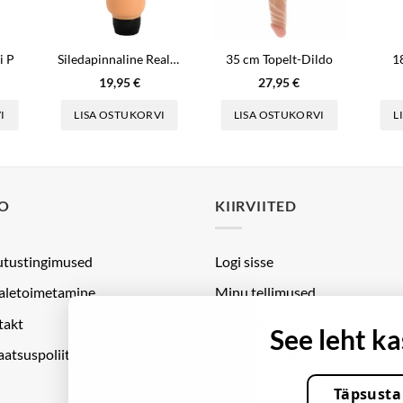
i P
Siledapinnaline Realistlik Vibraator
35 cm Topelt-Dildo
1
19,95
€
27,95
€
I
LISA OSTUKORVI
LISA OSTUKORVI
L
FO
KIIRVIITED
utustingimused
Logi sisse
aletoimetamine
Minu tellimused
takt
Jälgi tellimust
See leht k
aatsuspoliitika
Küpsiste valikud
Täpsusta