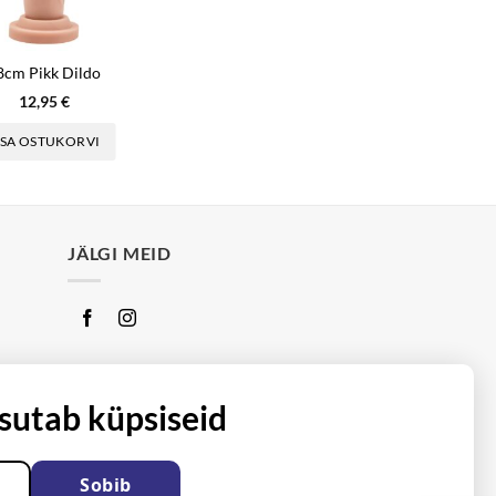
8cm Pikk Dildo
12,95
€
ISA OSTUKORVI
JÄLGI MEID
asutab küpsiseid
Sobib