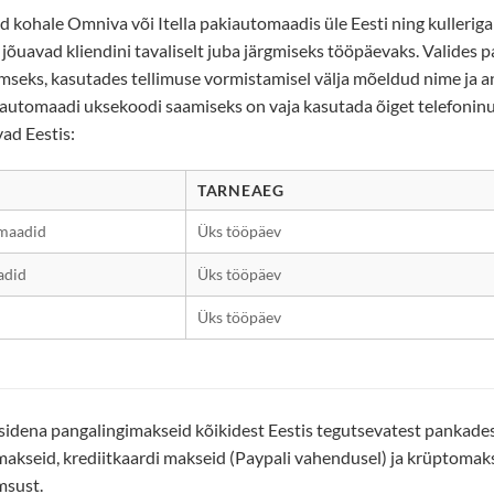
kohale Omniva või Itella pakiautomaadis üle Eesti ning kulleriga
d jõuavad kliendini tavaliselt juba järgmiseks tööpäevaks. Valides 
mseks, kasutades tellimuse vormistamisel välja mõeldud nime ja 
iautomaadi uksekoodi saamiseks on vaja kasutada õiget telefoninum
vad Eestis:
TARNEAEG
maadid
Üks tööpäev
adid
Üks tööpäev
Üks tööpäev
dena pangalingimakseid kõikidest Eestis tegutsevatest pankadest,
makseid, krediitkaardi makseid (Paypali vahendusel) ja krüptomaks
msust.