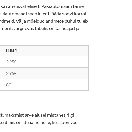
 ka rahvusvaheliselt. Pakiautomaadi tarne
pakiautomaadi saab klient jääda soovi korral
andmeid. Välja mõeldud andmete puhul tuleb
brit. Järgnevas tabelis on tarneajad ja
HIND
2,95€
2,95€
8€
 maksmist arve alusel mistahes riigi
eid mis on ideaalne neile, kes soovivad