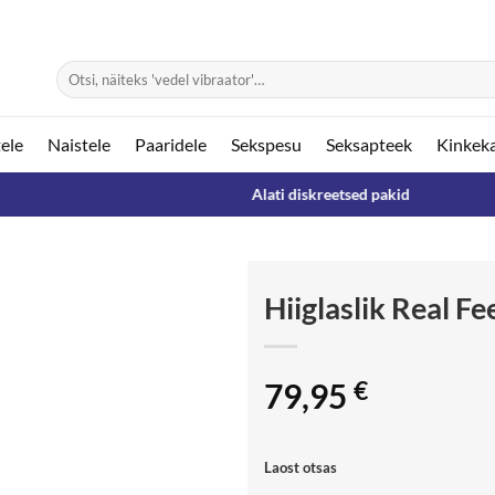
Otsi:
ele
Naistele
Paaridele
Sekspesu
Seksapteek
Kinkek
Alati diskreetsed pakid
Hiiglaslik Real F
79,95
€
Laost otsas