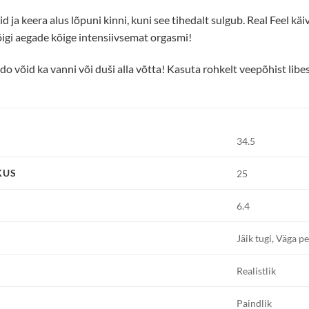
d ja keera alus lõpuni kinni, kuni see tihedalt sulgub. Real Feel kä
igi aegade kõige intensiivsemat orgasmi!
ldo võid ka vanni või duši alla võtta! Kasuta rohkelt veepõhist libes
34.5
KUS
25
6.4
Jäik tugi, Väga 
Realistlik
Paindlik