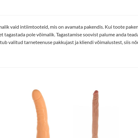
alik vaid intiimtooteid, mis on avamata pakendis. Kui toote pakend
et tagastada pole võimalik. Tagastamise soovist palume anda tea
ub valitud tarneteenuse pakkujast ja kliendi võimalustest, siis nõu