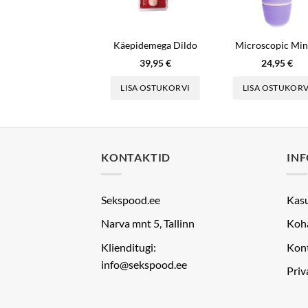
Käepidemega Dildo
Microscopic Min
39,95
€
24,95
€
LISA OSTUKORVI
LISA OSTUKORV
KONTAKTID
IN
Sekspood.ee
Kas
Narva mnt 5, Tallinn
Koh
Klienditugi:
Kon
info@sekspood.ee
Priv