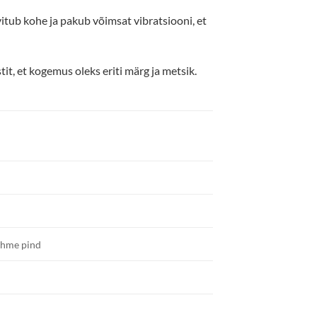
ivitub kohe ja pakub võimsat vibratsiooni, et
tit, et kogemus oleks eriti märg ja metsik.
pehme pind