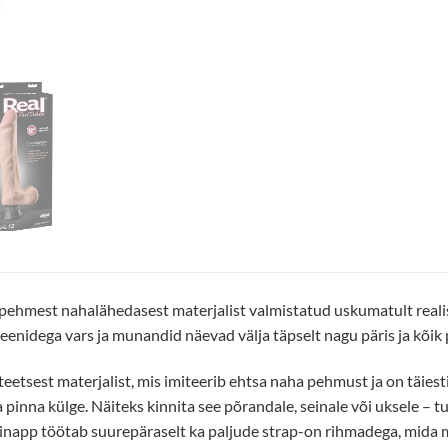
pehmest nahalähedasest materjalist valmistatud uskumatult realistl
eenidega vars ja munandid näevad välja täpselt nagu päris ja kõik
teetsest materjalist, mis imiteerib ehtsa naha pehmust ja on täies
 pinna külge. Näiteks kinnita see põrandale, seinale või uksele – t
Iminapp töötab suurepäraselt ka paljude strap-on rihmadega, mida