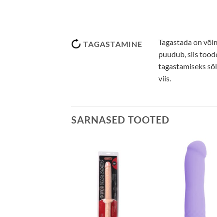
Tagastada on võim
TAGASTAMINE
puudub, siis tood
tagastamiseks sõlt
viis.
SARNASED TOOTED