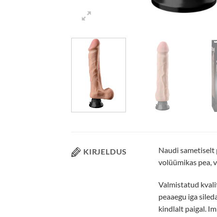
Naudi sametiselt 
KIRJELDUS
volüümikas pea, v
Valmistatud kvali
peaaegu iga sileda
kindlalt paigal. 