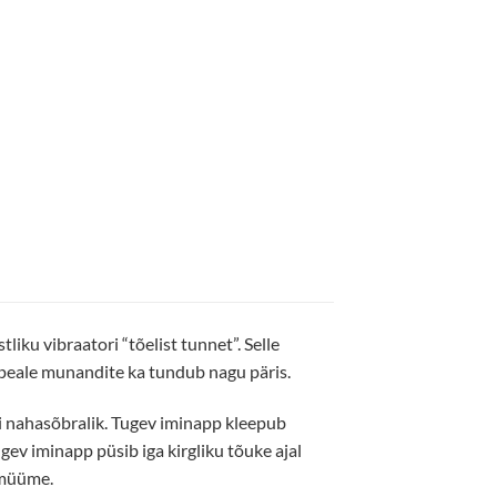
iku vibraatori “tõelist tunnet”. Selle
 peale munandite ka tundub nagu päris.
ti nahasõbralik. Tugev iminapp kleepub
ugev iminapp püsib iga kirgliku tõuke ajal
 müüme.