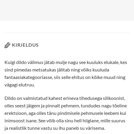
KIRJELDUS
Kuigi dildo välimus jätab mulje nagu see kuuluks elukale, kes
sind pimedas metsatukas jälitab ning võiks kuuluda
fantaasiakategooriasse, siis selle ehitus on kõike muud ning
vägagi elutruu.
Dildo on valmistatud kahest erineva tihedusega silikoonist,
olles seest jäigem ja pinnalt pehmem, tundudes nagu tõeline
erektsioon, aga olles tänu pindmisele pehmusele leebem kui
inimsoost isane. See võib olla sinu hell hiiglane, mille suurus
ja realistlik tunne vastu su ihu paneb su värisema.