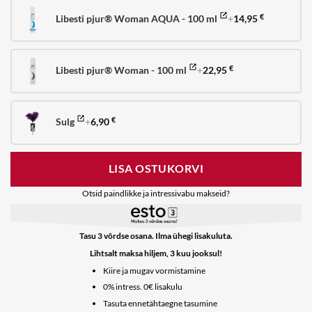
Libesti pjur® Woman AQUA - 100 ml
+
14,95
€
Libesti pjur® Woman - 100 ml
+
22,95
€
Sulg
+
6,90
€
LISA OSTUKORVI
Otsid paindlikke ja intressivabu makseid?
Tasu 3 võrdse osana. Ilma ühegi lisakuluta.
Lihtsalt maksa hiljem, 3 kuu jooksul!
Kiire ja mugav vormistamine
0% intress. 0€ lisakulu
Tasuta ennetähtaegne tasumine