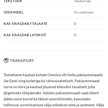
TEKSTUUR
Tekstuuriga
VEEKINDEL
On veekindel
KAS SISALDAB FTALAATE
Ei
KAS SISALDAB LATEKSIT
Ei
TRANSPORT
Toimetame kaubad kohale Omniva või Itella pakiautomaadis
üle Eesti ning kulleriga ka rahvusvaheliselt. Pakiautomaadi
tarne on kiire ja kaubad jõuavad kliendini tavaliselt juba
järgmiseks tööpäevaks. Valides pakiautomaadi saab klient
jääda soovi korral ka täiesti anonüümseks, kasutades
tellimuse vormistamisel välja mõeldud nime ja andmeid. Välja