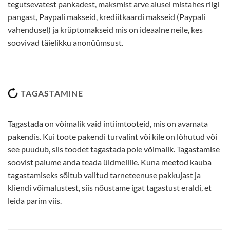
tegutsevatest pankadest, maksmist arve alusel mistahes riigi
pangast, Paypali makseid, krediitkaardi makseid (Paypali
vahendusel) ja krüptomakseid mis on ideaalne neile, kes
soovivad täielikku anonüümsust.
TAGASTAMINE
Tagastada on võimalik vaid intiimtooteid, mis on avamata
pakendis. Kui toote pakendi turvalint või kile on lõhutud või
see puudub, siis toodet tagastada pole võimalik. Tagastamise
soovist palume anda teada üldmeilile. Kuna meetod kauba
tagastamiseks sõltub valitud tarneteenuse pakkujast ja
kliendi võimalustest, siis nõustame igat tagastust eraldi, et
leida parim viis.