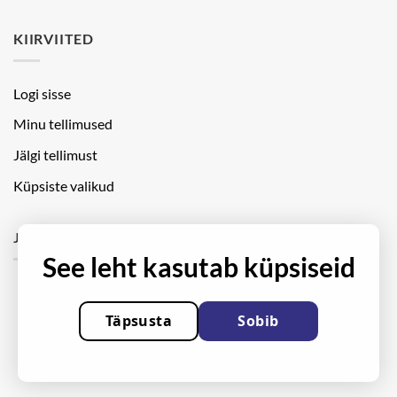
KIIRVIITED
Logi sisse
Minu tellimused
Jälgi tellimust
Küpsiste valikud
JÄLGI MEID
See leht kasutab küpsiseid
Täpsusta
Sobib