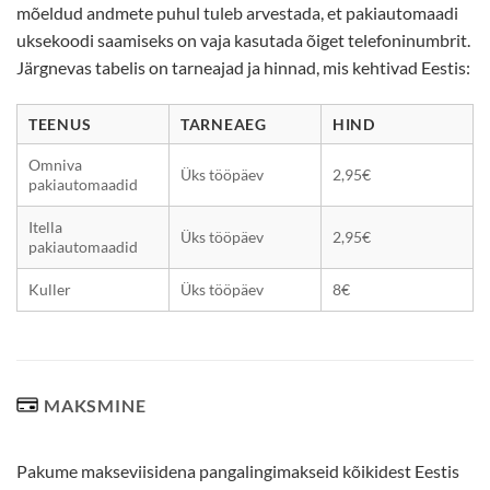
mõeldud andmete puhul tuleb arvestada, et pakiautomaadi
uksekoodi saamiseks on vaja kasutada õiget telefoninumbrit.
Järgnevas tabelis on tarneajad ja hinnad, mis kehtivad Eestis:
TEENUS
TARNEAEG
HIND
Omniva
Üks tööpäev
2,95€
pakiautomaadid
Itella
Üks tööpäev
2,95€
pakiautomaadid
Kuller
Üks tööpäev
8€
MAKSMINE
Pakume makseviisidena pangalingimakseid kõikidest Eestis