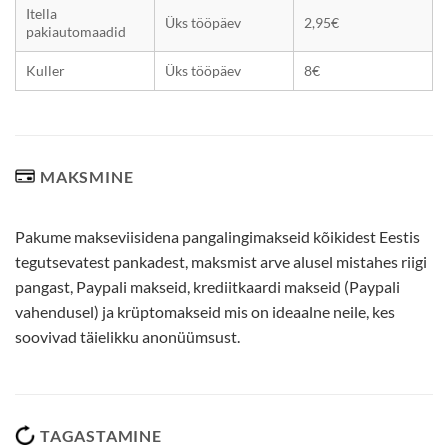
Itella
Üks tööpäev
2,95€
pakiautomaadid
Kuller
Üks tööpäev
8€
MAKSMINE
Pakume makseviisidena pangalingimakseid kõikidest Eestis
tegutsevatest pankadest, maksmist arve alusel mistahes riigi
pangast, Paypali makseid, krediitkaardi makseid (Paypali
vahendusel) ja krüptomakseid mis on ideaalne neile, kes
soovivad täielikku anonüümsust.
TAGASTAMINE