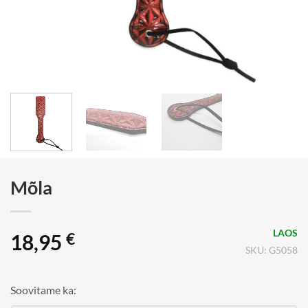
Mõla
LAOS
18,95
€
SKU: G5058
Soovitame ka: