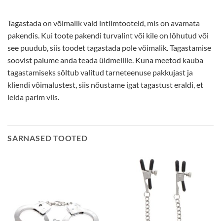
Tagastada on võimalik vaid intiimtooteid, mis on avamata
pakendis. Kui toote pakendi turvalint või kile on lõhutud või
see puudub, siis toodet tagastada pole võimalik. Tagastamise
soovist palume anda teada üldmeilile. Kuna meetod kauba
tagastamiseks sõltub valitud tarneteenuse pakkujast ja
kliendi võimalustest, siis nõustame igat tagastust eraldi, et
leida parim viis.
SARNASED TOOTED