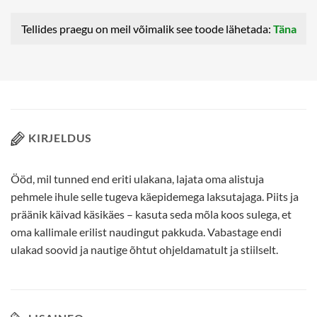
Tellides praegu on meil võimalik see toode lähetada:
Täna
KIRJELDUS
Ööd, mil tunned end eriti ulakana, lajata oma alistuja
pehmele ihule selle tugeva käepidemega laksutajaga. Piits ja
präänik käivad käsikäes – kasuta seda mõla koos sulega, et
oma kallimale erilist naudingut pakkuda. Vabastage endi
ulakad soovid ja nautige õhtut ohjeldamatult ja stiilselt.