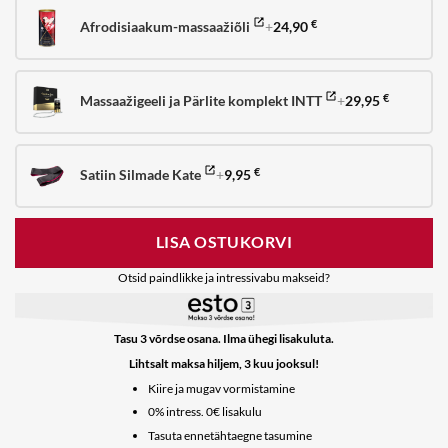
Afrodisiaakum-massaažiõli
+
24,90
€
Massaažigeeli ja Pärlite komplekt INTT
+
29,95
€
Satiin Silmade Kate
+
9,95
€
LISA OSTUKORVI
Otsid paindlikke ja intressivabu makseid?
Tasu 3 võrdse osana. Ilma ühegi lisakuluta.
Lihtsalt maksa hiljem, 3 kuu jooksul!
Kiire ja mugav vormistamine
0% intress. 0€ lisakulu
Tasuta ennetähtaegne tasumine