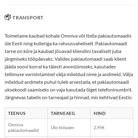
TRANSPORT
Toimetame kaubad kohale Omniva või Itella pakiautomaadis
üle Eesti ning kulleriga ka rahvusvaheliselt. Pakiautomaadi
tarne on kiire ja kaubad jõuavad kliendini tavaliselt juba
järgmiseks tööpäevaks. Valides pakiautomaadi saab klient
jääda soovi korral ka täiesti anonüümseks, kasutades
tellimuse vormistamisel välja mõeldud nime ja andmeid. Välja
mõeldud andmete puhul tuleb arvestada, et pakiautomaadi
uksekoodi saamiseks on vaja kasutada õiget telefoninumbrit.
Järgnevas tabelis on tarneajad ja hinnad, mis kehtivad Eestis:
TEENUS
TARNEAEG
HIND
Omniva
Üks tööpäev
2,95€
pakiautomaadid