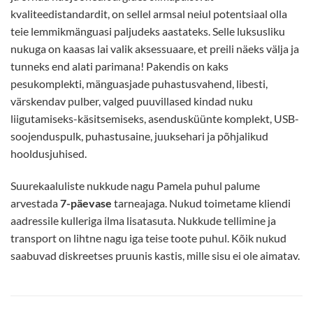
kvaliteedistandardit, on sellel armsal neiul potentsiaal olla
teie lemmikmänguasi paljudeks aastateks. Selle luksusliku
nukuga on kaasas lai valik aksessuaare, et preili näeks välja ja
tunneks end alati parimana! Pakendis on kaks
pesukomplekti, mänguasjade puhastusvahend, libesti,
värskendav pulber, valged puuvillased kindad nuku
liigutamiseks-käsitsemiseks, asendusküünte komplekt, USB-
soojenduspulk, puhastusaine, juuksehari ja põhjalikud
hooldusjuhised.
Suurekaaluliste nukkude nagu Pamela puhul palume
arvestada
7-päevase
tarneajaga. Nukud toimetame kliendi
aadressile kulleriga ilma lisatasuta. Nukkude tellimine ja
transport on lihtne nagu iga teise toote puhul. Kõik nukud
saabuvad diskreetses pruunis kastis, mille sisu ei ole aimatav.