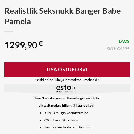
Realistlik Seksnukk Banger Babe
Pamela
LAOS
1299,90
€
SKU: G9935
LISA OSTUKORVI
Otsid paindlikke ja intressivabu makseid?
Tasu 3 võrdse osana. Ilma ühegi lisakuluta.
Lihtsalt maksa hiljem, 3 kuu jooksul!
Kiire ja mugav vormistamine
0% intress. 0€ lisakulu
Tasuta ennetähtaegne tasumine