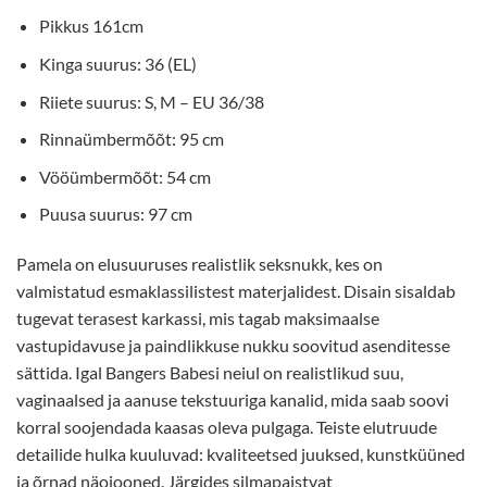
Pikkus 161cm
Kinga suurus: 36 (EL)
Riiete suurus: S, M – EU 36/38
Rinnaümbermõõt: 95 cm
Vööümbermõõt: 54 cm
Puusa suurus: 97 cm
Pamela on elusuuruses realistlik seksnukk, kes on
valmistatud esmaklassilistest materjalidest. Disain sisaldab
tugevat terasest karkassi, mis tagab maksimaalse
vastupidavuse ja paindlikkuse nukku soovitud asenditesse
sättida. Igal Bangers Babesi neiul on realistlikud suu,
vaginaalsed ja aanuse tekstuuriga kanalid, mida saab soovi
korral soojendada kaasas oleva pulgaga. Teiste elutruude
detailide hulka kuuluvad: kvaliteetsed juuksed, kunstküüned
ja õrnad näojooned. Järgides silmapaistvat