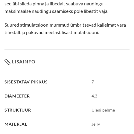
seeläbi sileda pinna ja libedalt saabuva naudingu –
maksimaalse naudingu saamiseks pole libestit vaja.
Suured stimulatsioonimummud ümbritsevad kalleimat vara
tihedalt ja pakuvad meelast lisastimulatsiooni.
LISAINFO
SISESTATAV PIKKUS
7
DIAMEETER
4.3
STRUKTUUR
Üleni pehme
MATERJAL
Jelly