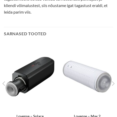
kliendi võimalustest, siis nõustame igat tagastust eraldi, et
leida parim viis.
SARNASED TOOTED
Lovense – Solace
Lovense – Max 2