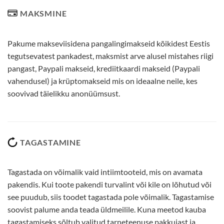
MAKSMINE
Pakume makseviisidena pangalingimakseid kõikidest Eestis
tegutsevatest pankadest, maksmist arve alusel mistahes riigi
pangast, Paypali makseid, krediitkaardi makseid (Paypali
vahendusel) ja krüptomakseid mis on ideaalne neile, kes
soovivad täielikku anonüümsust.
TAGASTAMINE
Tagastada on võimalik vaid intiimtooteid, mis on avamata
pakendis. Kui toote pakendi turvalint või kile on lõhutud või
see puudub, siis toodet tagastada pole võimalik. Tagastamise
soovist palume anda teada üldmeilile. Kuna meetod kauba
tagastamiseks sõltub valitud tarneteenuse pakkujast ja