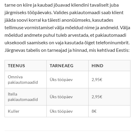
tarne on kiire ja kaubad jõuavad kliendini tavaliselt juba
järgmiseks tööpäevaks. Valides pakiautomaadi saab klient
jääda soovi korral ka täiesti anonüümseks, kasutades
tellimuse vormistamisel välja mõeldud nime ja andmeid. Välja
mõeldud andmete puhul tuleb arvestada, et pakiautomaadi
uksekoodi saamiseks on vaja kasutada õiget telefoninumbrit.
Järgnevas tabelis on tarneajad ja hinnad, mis kehtivad Eestis:
TEENUS
TARNEAEG
HIND
Omniva
Üks tööpäev
2,95€
pakiautomaadid
Itella
Üks tööpäev
2,95€
pakiautomaadid
Kuller
Üks tööpäev
8€