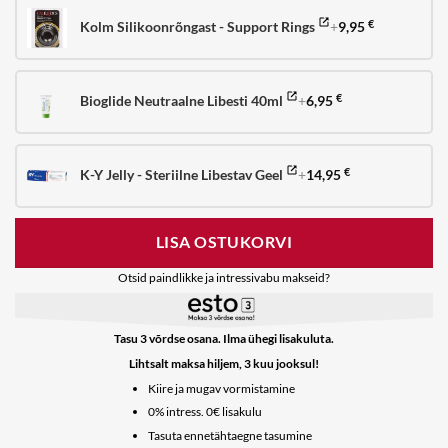
Kolm Silikoonrõngast - Support Rings
+
9,95
€
Bioglide Neutraalne Libesti 40ml
+
6,95
€
K-Y Jelly - Steriilne Libestav Geel
+
14,95
€
LISA OSTUKORVI
Otsid paindlikke ja intressivabu makseid?
Tasu 3 võrdse osana. Ilma ühegi lisakuluta.
Lihtsalt maksa hiljem, 3 kuu jooksul!
Kiire ja mugav vormistamine
0% intress. 0€ lisakulu
Tasuta ennetähtaegne tasumine