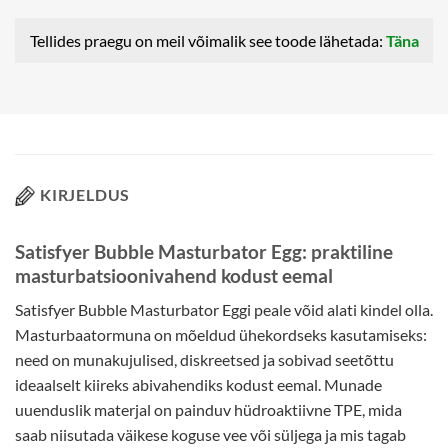
Tellides praegu on meil võimalik see toode lähetada:
Täna
KIRJELDUS
Satisfyer Bubble Masturbator Egg: praktiline
masturbatsioonivahend kodust eemal
Satisfyer Bubble Masturbator Eggi peale võid alati kindel olla.
Masturbaatormuna on mõeldud ühekordseks kasutamiseks:
need on munakujulised, diskreetsed ja sobivad seetõttu
ideaalselt kiireks abivahendiks kodust eemal. Munade
uuenduslik materjal on painduv hüdroaktiivne TPE, mida
saab niisutada väikese koguse vee või süljega ja mis tagab