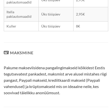
pakiautomaadid
Itella
Üks tööpäev
2,95€
pakiautomaadid
Kuller
Üks tööpäev
8€
MAKSMINE
Pakume makseviisidena pangalingimakseid kõikidest Eestis
tegutsevatest pankadest, maksmist arve alusel mistahes riigi
pangast, Paypali makseid, krediitkaardi makseid (Paypali
vahendusel) ja krüptomakseid mis on ideaalne neile, kes
soovivad täielikku anonüümsust.