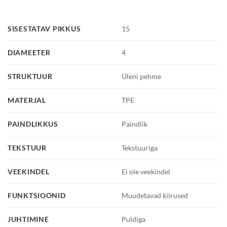
SISESTATAV PIKKUS
15
DIAMEETER
4
STRUKTUUR
Üleni pehme
MATERJAL
TPE
PAINDLIKKUS
Paindlik
TEKSTUUR
Tekstuuriga
VEEKINDEL
Ei ole veekindel
FUNKTSIOONID
Muudetavad kiirused
JUHTIMINE
Puldiga