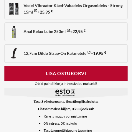
Vedel Vibraator Käed-Vabadeks Orgasmideks - Strong
15ml
+
25,95
€
Anal Relax Lube 250ml
+
22,95
€
12,7cm Dildo Strap-On Rakmetele
+
19,95
€
LISA OSTUKORVI
Otsid paindlikke ja intressivabu makseid?
Tasu 3 võrdse osana. Ilma ühegi lisakuluta.
Lihtsalt maksa hiljem, 3 kuu jooksul!
Kiire ja mugav vormistamine
0% intress. 0€ lisakulu
Tasuta ennetähtaegne tasumine