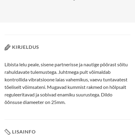
KIRJELDUS
Libista lelu peale, sisene partnerisse ja nautige pöörast sõitu
rahuldavate tulemustega. Juhtmega pult võimaldab
kontrollida vibratsioone laias vahemikus, vaevu tuntavatest
tõeliselt võimsateni. Mugavad kummist rakmed on hõlpsalt
reguleeritavad ja sobivad enamiku suurustega. Dildo
õõnsuse diameeter on 25mm.
LISAINFO