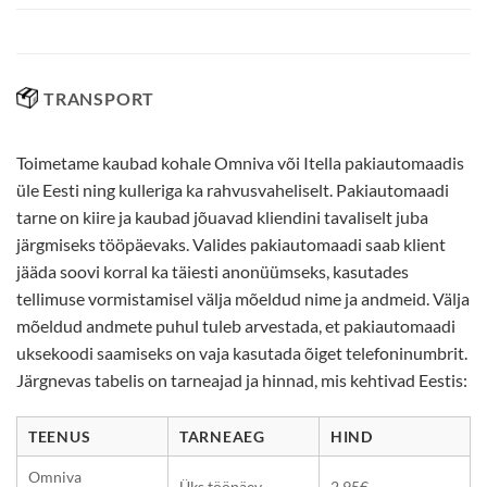
TRANSPORT
Toimetame kaubad kohale Omniva või Itella pakiautomaadis
üle Eesti ning kulleriga ka rahvusvaheliselt. Pakiautomaadi
tarne on kiire ja kaubad jõuavad kliendini tavaliselt juba
järgmiseks tööpäevaks. Valides pakiautomaadi saab klient
jääda soovi korral ka täiesti anonüümseks, kasutades
tellimuse vormistamisel välja mõeldud nime ja andmeid. Välja
mõeldud andmete puhul tuleb arvestada, et pakiautomaadi
uksekoodi saamiseks on vaja kasutada õiget telefoninumbrit.
Järgnevas tabelis on tarneajad ja hinnad, mis kehtivad Eestis:
TEENUS
TARNEAEG
HIND
Omniva
Üks tööpäev
2,95€