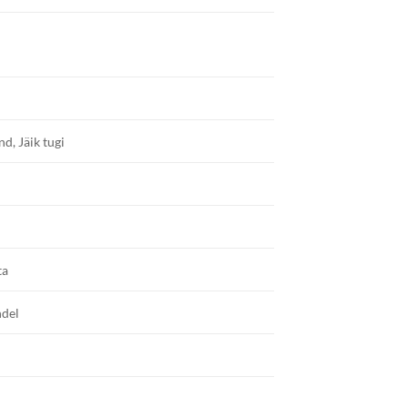
d, Jäik tugi
ta
ndel