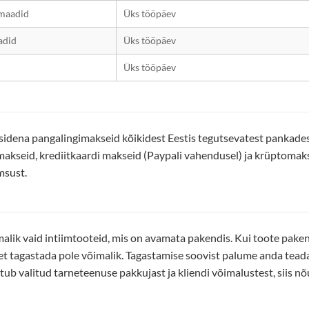
maadid
Üks tööpäev
adid
Üks tööpäev
Üks tööpäev
dena pangalingimakseid kõikidest Eestis tegutsevatest pankadest,
makseid, krediitkaardi makseid (Paypali vahendusel) ja krüptomaks
msust.
alik vaid intiimtooteid, mis on avamata pakendis. Kui toote pakend
et tagastada pole võimalik. Tagastamise soovist palume anda tea
ub valitud tarneteenuse pakkujast ja kliendi võimalustest, siis nõu