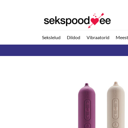
Skip
to
content
Sekslelud
Dildod
Vibraatorid
Meest