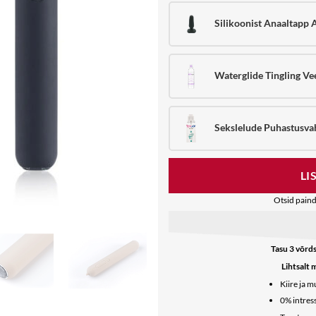
Silikoonist Anaaltapp A
Waterglide Tingling Vee
Sekslelude Puhastusv
LI
Otsid paind
Tasu 3 võrds
Lihtsalt 
Kiire ja 
0% intress