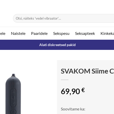
Otsi:
ele
Naistele
Paaridele
Sekspesu
Seksapteek
Kinkek
Alati diskreetsed pakid
SVAKOM Siime C
69,90
€
Soovitame ka: