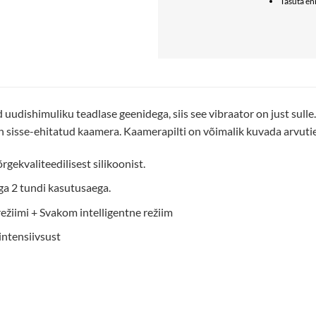
Tasuta e
 uudishimuliku teadlase geenidega, siis see vibraator on just s
on sisse-ehitatud kaamera. Kaamerapilti on võimalik kuvada arvutie
gekvaliteedilisest silikoonist.
a 2 tundi kasutusaega.
režiimi + Svakom intelligentne režiim
intensiivsust