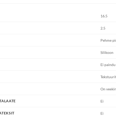
16.5
2.5
Pehme pin
Silikoon
Ei paindu
Tekstuuri
On veeki
FTALAATE
Ei
ATEKSIT
Ei