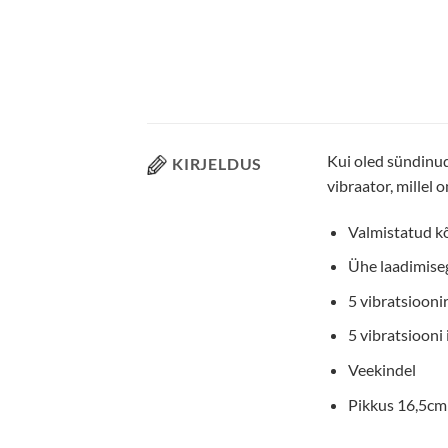
Kui oled sündinud
KIRJELDUS
vibraator, millel 
Valmistatud kõr
Ühe laadimiseg
5 vibratsiooni
5 vibratsiooni 
Veekindel
Pikkus 16,5cm