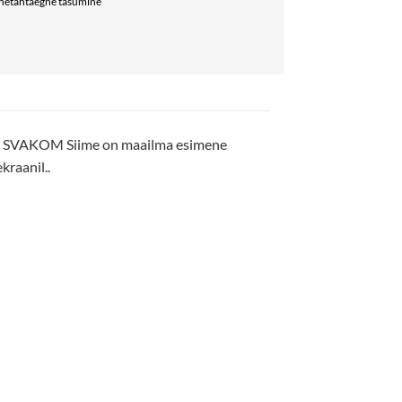
nnetähtaegne tasumine
ulle. SVAKOM Siime on maailma esimene
kraanil..