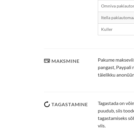
Omniva pakiauto
Itella pakiautoma
Kuller
Pakume makseviisi
MAKSMINE
pangast, Paypali 
täielikku anonüü
Tagastada on võim
TAGASTAMINE
puudub, siis tood
tagastamiseks sõlt
viis.