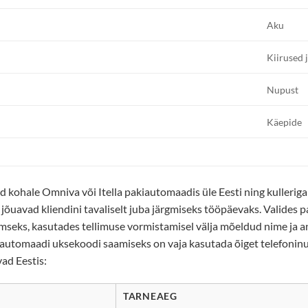
Aku
Kiirused 
Nupust
Käepide
kohale Omniva või Itella pakiautomaadis üle Eesti ning kulleriga
d jõuavad kliendini tavaliselt juba järgmiseks tööpäevaks. Valides 
mseks, kasutades tellimuse vormistamisel välja mõeldud nime ja 
iautomaadi uksekoodi saamiseks on vaja kasutada õiget telefoninum
vad Eestis:
TARNEAEG