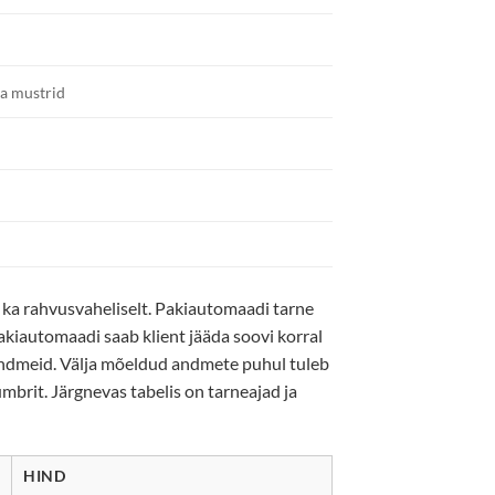
ja mustrid
 ka rahvusvaheliselt. Pakiautomaadi tarne
pakiautomaadi saab klient jääda soovi korral
andmeid. Välja mõeldud andmete puhul tuleb
brit. Järgnevas tabelis on tarneajad ja
HIND