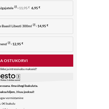
Algne
Praegune
lgajatele
+
11,95
€
6,95
€
hind
hind
oli:
on:
11,95 €.
6,95 €.
 Baasil Libesti 300ml
+
14,95
€
ahend
+
12,95
€
SA OSTUKORVI
likke ja intressivabu makseid?
e osana. Ilma ühegi lisakuluta.
maksa hiljem, 3 kuu jooksul!
mugav vormistamine
. 0€ lisakulu