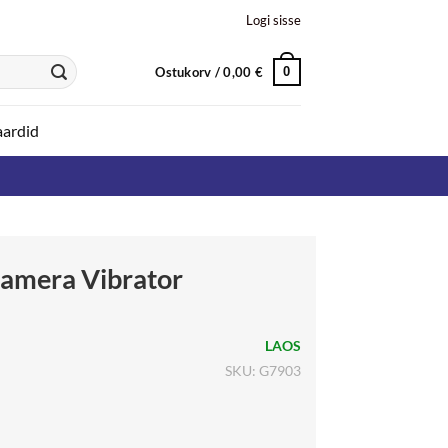
Logi sisse
Ostukorv /
0,00
€
0
aardid
amera Vibrator
LAOS
SKU: G7903