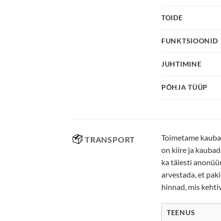
TOIDE
FUNKTSIOONID
JUHTIMINE
PÕHJA TÜÜP
Toimetame kaubad 
TRANSPORT
on kiire ja kauba
ka täiesti anonüü
arvestada, et pak
hinnad, mis kehti
TEENUS