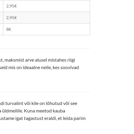
2,95€
2,95€
8€
 maksmist arve alusel mistahes riigi
eid mis on ideaalne neile, kes soovivad
i turvalint või kile on lõhutud või see
da üldmeilile. Kuna meetod kauba
stame igat tagastust eraldi, et leida parim