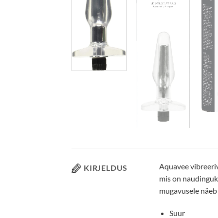
Aquavee vibreeriv
KIRJELDUS
mis on naudinguks
mugavusele näeb ka
Suur