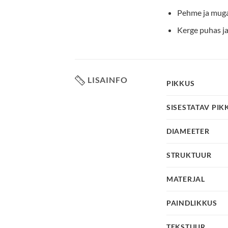
Pehme ja mug
Kerge puhas ja
LISAINFO
PIKKUS
SISESTATAV PIK
DIAMEETER
STRUKTUUR
MATERJAL
PAINDLIKKUS
TEKSTUUR