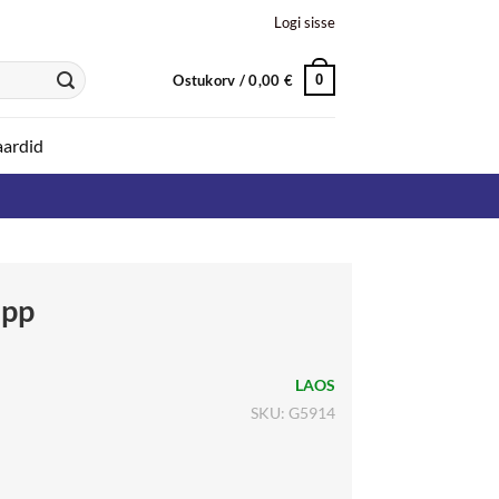
Logi sisse
Ostukorv /
0,00
€
0
aardid
app
LAOS
SKU: G5914