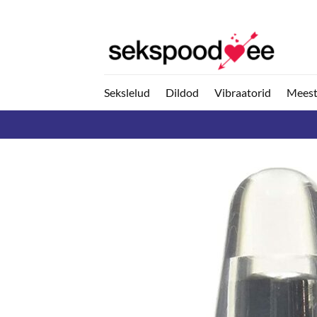
Skip
to
content
Sekslelud
Dildod
Vibraatorid
Meest