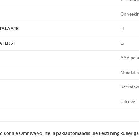
On veeki
FTALAATE
Ei
ATEKSIT
Ei
AAA pata
Muudetav
Keeratava
Laienev
kohale Omniva või Itella pakiautomaadis üle Eesti ning kulleriga