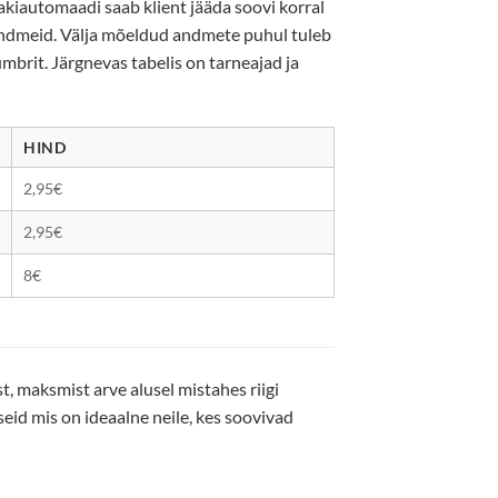
pakiautomaadi saab klient jääda soovi korral
andmeid. Välja mõeldud andmete puhul tuleb
brit. Järgnevas tabelis on tarneajad ja
HIND
2,95€
2,95€
8€
 maksmist arve alusel mistahes riigi
eid mis on ideaalne neile, kes soovivad