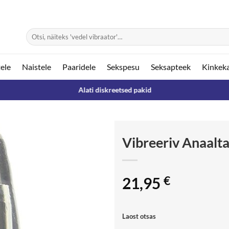
Otsi:
ele
Naistele
Paaridele
Sekspesu
Seksapteek
Kinkek
Alati diskreetsed pakid
Vibreeriv Anaalt
21,95
€
Laost otsas