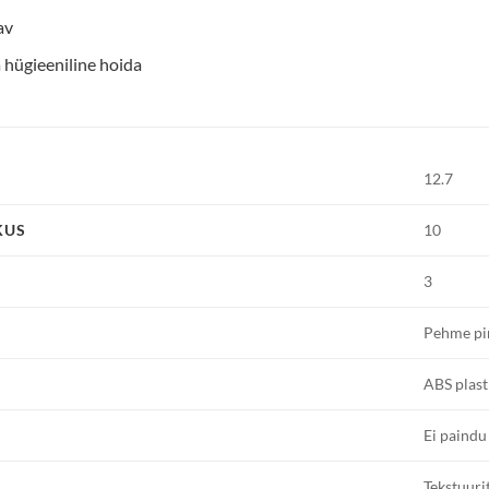
av
 hügieeniline hoida
12.7
KUS
10
3
Pehme pin
ABS plast
Ei paindu
Tekstuuri