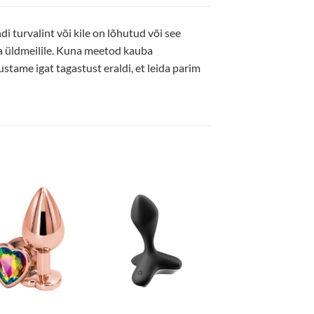
i turvalint või kile on lõhutud või see
da üldmeilile. Kuna meetod kauba
stame igat tagastust eraldi, et leida parim