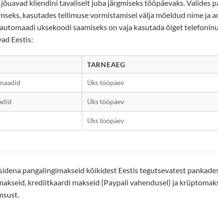
d jõuavad kliendini tavaliselt juba järgmiseks tööpäevaks. Valides 
mseks, kasutades tellimuse vormistamisel välja mõeldud nime ja 
iautomaadi uksekoodi saamiseks on vaja kasutada õiget telefoninum
vad Eestis:
TARNEAEG
maadid
Üks tööpäev
adid
Üks tööpäev
Üks tööpäev
dena pangalingimakseid kõikidest Eestis tegutsevatest pankadest,
makseid, krediitkaardi makseid (Paypali vahendusel) ja krüptomaks
msust.