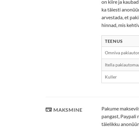
on kiire ja kauba
ka täiesti anonüü
arvestada, et pak
hinnad, mis kehti
TEENUS
Omniva pakiauto
Itella pakiautoma
Kuller
Pakume makseviisi
MAKSMINE
pangast, Paypali 
täielikku anonüü