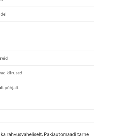
ndel
reid
ad kiirused
lt põhjalt
 ka rahvusvaheliselt. Pakiautomaadi tarne