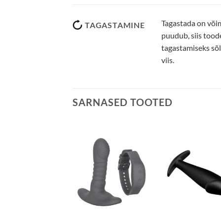
Tagastada on võim
TAGASTAMINE
puudub, siis tood
tagastamiseks sõlt
viis.
SARNASED TOOTED