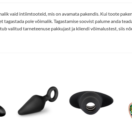
alik vaid intiimtooteid, mis on avamata pakendis. Kui toote pakend
et tagastada pole võimalik. Tagastamise soovist palume anda tea
ub valitud tarneteenuse pakkujast ja kliendi võimalustest, siis nõu