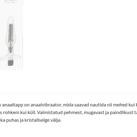
 anaaltapp on anaalvibraator, mida saavad nautida nii mehed kui k
 rohkem kui küll. Valmistatud pehmest, mugavast ja paindlikust tar
 puhas ja kristallselge välja.