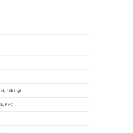
d, Jäik tugi
ik, PVC
ta